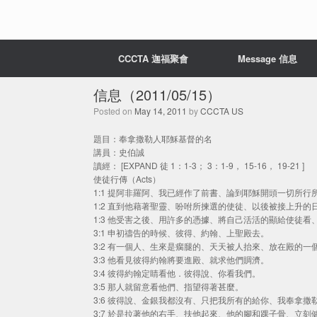
CCCTA 迦福聚會
Message 信息
信息（2011/05/15）
Posted on
May 14, 2011
by
CCCTA US
題目：奉拿撒勒人耶穌基督的名
講員：史伯誠
讀經： [EXPAND 徒 1：1-3； 3：1-9， 15-16， 19-21 ]
使徒行傳（Acts）
1:1 提阿非羅阿、我已經作了前書、論到耶穌開頭一切所行
1:2 直到他藉著聖靈、吩咐所揀選的使徒、以後被接上升的
1:3 他受害之後、用許多的憑據、將自己活活的顯給使徒
3:1 申初禱告的時候、彼得、約翰、上聖殿去。
3:2 有一個人、生來是瘸腿的、天天被人抬來、放在殿的
3:3 他看見彼得約翰將要進殿、就求他們賙濟。
3:4 彼得約翰定睛看他．彼得說、你看我們。
3:5 那人就留意看他們、指望得著甚麼。
3:6 彼得說、金銀我都沒有、只把我所有的給你、我奉拿
3:7 於是拉著他的右手、扶他起來、他的腳和踝子骨、立刻