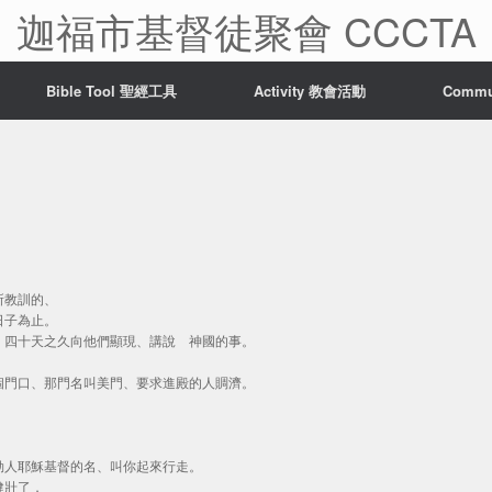
迦福市基督徒聚會 CCCTA
Bible Tool 聖經工具
Activity 教會活動
Comm
所教訓的、
日子為止。
看、四十天之久向他們顯現、講說 神國的事。
一個門口、那門名叫美門、要求進殿的人賙濟。
撒勒人耶穌基督的名、叫你起來行走。
健壯了．