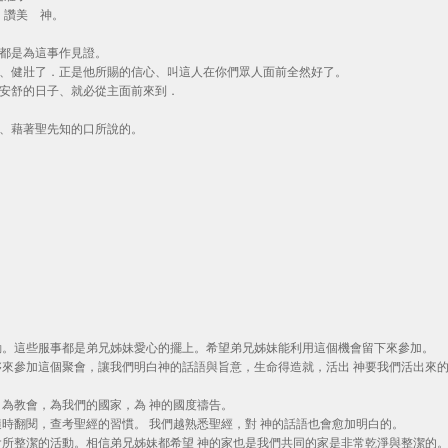
、讚美 神。
們都是為這事作見證。
這人、健壯了．正是他所賜的信心、叫這人在你們眾人面前全然好了。
那安舒的日子、就必從主面前來到．
來、藉著聖先知的口所說的。
動。這些服事都是弟兄姊妹愛心的擺上。希望弟兄姊妹能利用這個機會留下來參加。
來參加這個聚會，讓我們明白神的話語與旨意，生命得造就，活出 神要我們活出來
為教會，為我們的國家，為 神的國度禱告。
時翻閱，查考聖經的習慣。 我們越熟悉聖經，對 神的話語也會愈加明白的。
所整潔的活動。相信弟兄姊妹都希望 神的家也是我們共同的家是非常乾淨與整潔的