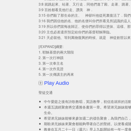
3:8 就跳起來、站著、又行走．同他們進了殿、走著、跳著
3:9 百姓都看見他行走、讚美 神．
3:15 你們殺了那生命的主、 神卻叫他從死裏復活了．我
3:16 我們因信他的名、他的名便叫你們所看見所認識的
3:19 所以你們當悔改歸正、使你們的罪得以塗抹、這樣、
3:20 主也必差遣所預定給你們的基督耶穌降臨。
3:21 天必留他、等到萬物復興的時候、就是 神從創世以
[/EXPAND]綱要:
1. 耶穌基督的兩大階段
2. 第一次行神蹟
3. 第一次奉主名
4. 第一次作見證
5. 第一次傳講主的再來
Play Audio
聖徒交通
中午愛筵之後有詩歌教唱，英語教學，初信造就班的活
本週五讀經聚會將交通雅各書第一章。希望弟兄姊妹能够
生命。
希望弟兄姊妹能够來參加週二的禱告聚會，為我們自己，
期盼弟兄姊妹來聚會都能夠帶著自己的聖經。以便養成隨
教會在五月二十一日（週六）早上九點開始有一年一度會