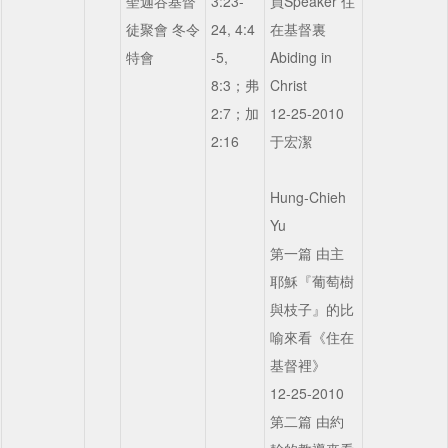
聖迦谷基督
3:23-
員Speaker 住
徒聚會 冬令
24, 4:4
在基督裏
特會
-5,
Abiding in
8:3；弗
Christ
2:7；加
12-25-2010
2:16
于宏潔
Hung-Chieh
Yu
第一篇 由主
耶穌『葡萄樹
與枝子』的比
喻來看《住在
基督裡》
12-25-2010
第二篇 由約