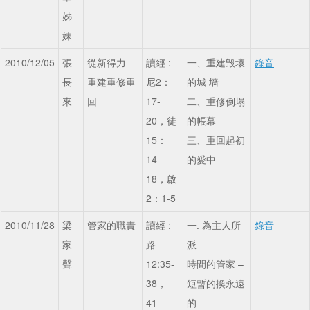
姊
妹
2010/12/05
張
從新得力-
讀經 :
一、重建毁壞
錄音
長
重建重修重
尼2：
的城 墙
來
回
17-
二、重修倒塌
20，徒
的帳幕
15：
三、重回起初
14-
的愛中
18，啟
2：1-5
2010/11/28
梁
管家的職責
讀經 :
一. 為主人所
錄音
家
路
派
聲
12:35-
時間的管家 –
38，
短暫的換永遠
41-
的