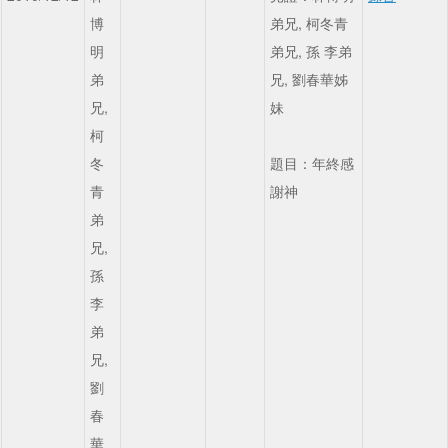
博
弟兄, 柯冬青
明
弟兄, 孫 李弟
弟
兄, 劉春華姊
兄,
妹
柯
冬
題目：年終感
青
謝神
弟
兄,
孫
李
弟
兄,
劉
春
華