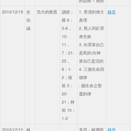
的品格 – 感恩
2010/12/19
史
浩大的救恩
讀經：
1. 受浸的偉大
錄音
伯
羅 6：
真理
誠
3-6，
2. 舊人同釘罪
10-
身失效
11，
3. 向罪算自己
7：21-
是死的;向神
25，
算自己是活的
8：1-
4. 三個生命四
2；彼
個律
前 3：
. 賜生命之聖
20-
靈的律
21；林
前 10：
1-2
2010/12/12
林
見證：林博明
錄音