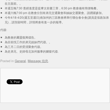
在主面前。。
本週五晚7:30 查經進度是提摩太前書三章，6:30 pm 教會備有簡便晚餐。
本週六晚7:00 pm 在教會分別有弟兄交通聚會和姊妹交通聚會。請踴躍參加。
今年4/18-4/20(週五至週日)南加州的三區教會將舉行聯合春令會(講員是張路加弟
兄)，請預留時間，詳情將會有進一步的報導。
代禱:
為教會的屬靈復興禱告。
為目前找工作的弟兄姐妹們代禱。。
為三月二日的受浸聚會代禱。
為史弟兄、史師母北加州服事的腳蹤代禱.
Posted in
General
,
Message 信息
.