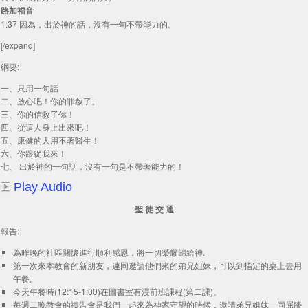
路加福音
1:37 因為，出於神的話，沒有一句不帶能力的。
[/expand]
綱要:
一、只用一句話
二、放心吧！你的罪赦了。
三、你的信救了你！
四、從這人身上出來吧！
五、康健的人用不著醫生！
六、你跟從我來！
七、 出於神的一句話，沒有一句是不帶著能力的！
Play Audio
聖 徒 交 通
報告:
為昨晚的社區關懷進行順利感恩，將一切榮耀歸給神.
第一次來本教會的新朋友，連同邀請他們來的弟兄姐妹，可以到指定的桌上去用
午餐。
今天午餐時(12:15-1:00)在圖書室有浸前班課程(第二課)。
每週二晚教會的禱告會是我們一起來為神家守望的時候，邀請弟兄姐妹一同屈膝