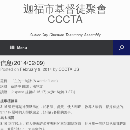
迦福市基督徒聚會
CCCTA
Culver City Christian Testimony Assembly
Menu
信息(2014/02/09)
Posted on
February 9, 2014
by
CCCTA US
題目：「主的一句話 (A word of Lord)
講員：章勝中 翻譯：楊兆文
讀經： [expand 提後(3:16,17);太(8:16);路(1:37)]
提摩檯後書
3:16 聖經都是神所默示的，於教訓、督責、使人歸正、教導人學義、都是有益的。
3:17 叫屬神的人得以完全，預備行各樣的善事。
馬太福音
8:16 到了晚上，有人帶著許多被鬼附的來到耶穌跟前，他只用一句話就把鬼都趕出
去，並且治好了一切有病的人。