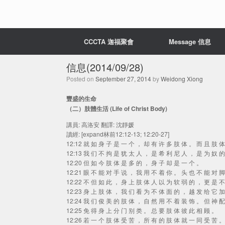
CCCTA 迦福聚會
Message 信息
信息(2014/09/28)
Posted on
September 27, 2014
by
Weidong Xiong
豐盛的生命
（二）肢體生活 (Life of Christ Body)
講員: 高洛安 翻譯: 沈靜媛
讀經: [expand林前12:12-13; 12:20-27]
12:12 就 如 身 子 是 一 个 ， 却 有 许 多 肢 体 。 而 且 肢 
12:13 我 们 不 拘 是 犹 太 人 ， 是 希 利 尼 人 ， 是 为 奴 
12:20 但 如 今 肢 体 是 多 的 ， 身 子 却 是 一 个 。
12:21 眼 不 能 对 手 说 ， 我 用 不 着 你 。 头 也 不 能 对 
12:22 不 但 如 此 ， 身 上 肢 体 人 以 为 软 弱 的 ， 更 是 
12:23 身 上 肢 体 ， 我 们 看 为 不 体 面 的 ， 越 发 给 它 
12:24 我 们 俊 美 的 肢 体 ， 自 然 用 不 着 装 饰 。 但 神 
12:25 免 得 身 上 分 门 别 类 。 总 要 肢 体 彼 此 相 顾 。
12:26 若 一 个 肢 体 受 苦 ， 所 有 的 肢 体 就 一 同 受 苦 