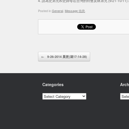
4. 請為史弟兄和史師母在台灣的特會及林弟兄 (9/21-10/11
Posted in
General
,
Message 信息
.
Post navigation
←
9-26-2014 晨更(箴17:14-28)
Categories
Arch
Categories
Archi