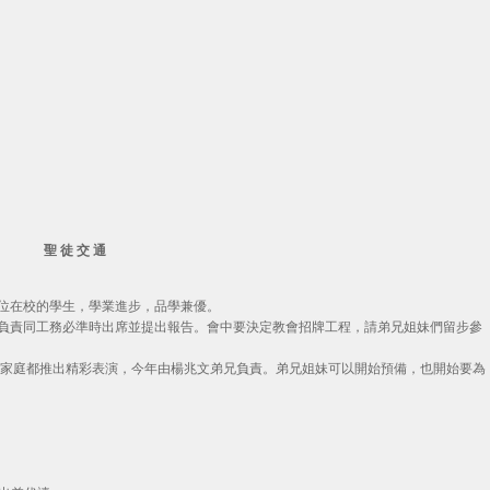
聖 徒 交 通
一位在校的學生，學業進步，品學兼優。
各部門負責同工務必準時出席並提出報告。會中要決定教會招牌工程，請弟兄姐妹們留步參
各小組或家庭都推出精彩表演，今年由楊兆文弟兄負責。弟兄姐妹可以開始預備，也開始要為