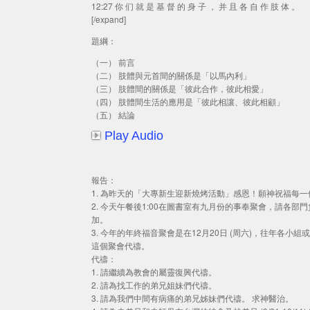
12:27 你 们 就 是 基 督 的 身 子 ， 并 且 各 自 作 肢 体 。
[/expand]
題綱：
（一） 前言
（二） 肢體與元首間的關係是「以馬內利」
（三） 肢體間的關係是「彼此合作，彼此相愛」
（四） 肢體間生活的應用是「彼此相讓、彼此相顧」
（五） 結論
Play Audio
報告：
1. 為昨天的「大專新生迎新燒烤活動」感恩！願神祝福每
2. 今天午餐後1:00在圖書室有九月份的事奉聚會，請
加。
3. 今年的年終福音聚會是在12月20日 (周六)，往年
這個聚會代禱。
代禱：
1. 請繼續為教會的屬靈復興代禱。
2. 請為找工作的弟兄姐妹們代禱。
3. 請為我們中間有病痛的弟兄姊妹們代禱。 求神醫治。