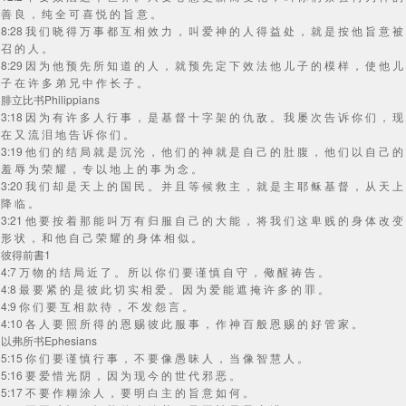
善 良 ， 纯 全 可 喜 悦 的 旨 意 。
8:28 我 们 晓 得 万 事 都 互 相 效 力 ， 叫 爱 神 的 人 得 益 处 ， 就 是 按 他 旨 意 被
召 的 人 。
8:29 因 为 他 预 先 所 知 道 的 人 ， 就 预 先 定 下 效 法 他 儿 子 的 模 样 ， 使 他 儿
子 在 许 多 弟 兄 中 作 长 子 。
腓立比书Philippians
3:18 因 为 有 许 多 人 行 事 ， 是 基 督 十 字 架 的 仇 敌 。 我 屡 次 告 诉 你 们 ， 现
在 又 流 泪 地 告 诉 你 们 。
3:19 他 们 的 结 局 就 是 沉 沦 ， 他 们 的 神 就 是 自 己 的 肚 腹 ， 他 们 以 自 己 的
羞 辱 为 荣 耀 ， 专 以 地 上 的 事 为 念 。
3:20 我 们 却 是 天 上 的 国 民 。 并 且 等 候 救 主 ， 就 是 主 耶 稣 基 督 ， 从 天 上
降 临 。
3:21 他 要 按 着 那 能 叫 万 有 归 服 自 己 的 大 能 ， 将 我 们 这 卑 贱 的 身 体 改 变
形 状 ， 和 他 自 己 荣 耀 的 身 体 相 似 。
彼得前書1
4:7 万 物 的 结 局 近 了 。 所 以 你 们 要 谨 慎 自 守 ， 儆 醒 祷 告 。
4:8 最 要 紧 的 是 彼 此 切 实 相 爱 。 因 为 爱 能 遮 掩 许 多 的 罪 。
4:9 你 们 要 互 相 款 待 ， 不 发 怨 言 。
4:10 各 人 要 照 所 得 的 恩 赐 彼 此 服 事 ， 作 神 百 般 恩 赐 的 好 管 家 。
以弗所书Ephesians
5:15 你 们 要 谨 慎 行 事 ， 不 要 像 愚 昧 人 ， 当 像 智 慧 人 。
5:16 要 爱 惜 光 阴 ， 因 为 现 今 的 世 代 邪 恶 。
5:17 不 要 作 糊 涂 人 ， 要 明 白 主 的 旨 意 如 何 。