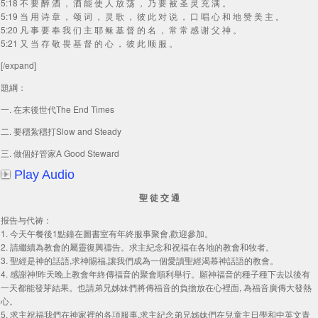
5:18 不 要 醉 酒 ， 酒 能 使 人 放 荡 ， 乃 要 被 圣 灵 充 满 。
5:19 当 用 诗 章 ， 颂 词 ， 灵 歌 ， 彼 此 对 说 ， 口 唱 心 和 地 赞 美 主 。
5:20 凡 事 要 奉 我 们 主 耶 稣 基 督 的 名 ， 常 常 感 谢 父 神 。
5:21 又 当 存 敬 畏 基 督 的 心 ， 彼 此 顺 服 。
[/expand]
題綱：
一. 在末後世代The End Times
二. 要穩紮穩打Slow and Steady
三. 做個好管家A Good Steward
Play Audio
聖 徒 交 通
报告与代祷：
1. 今天午餐後1點鐘在圖書室有年終服事聚會,歡迎參加。
2. 請繼續為教會的屬靈復興禱告。求主紀念和祝福在各地的教會和牧者。
3. 聖經是神的話語,求神賜福,讓我們成為一個愛讀聖經渴慕神話語的教會。
4. 感謝神!昨天晚上教會年終傳福音的聚會順利舉行。願神福音的種子種下去以後有
一天都能發芽結果。也請弟兄姊妹們將傳福音的負擔放在心裡面, 為福音廣傳大發熱
心。
5. 求主祝福我們在神家裡的各項服事,求主紀念弟兄姊妹們在兒童主日學和中英文青