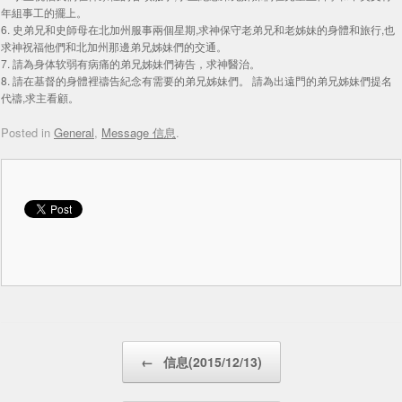
年組事工的擺上。
6. 史弟兄和史師母在北加州服事兩個星期,求神保守老弟兄和老姊妹的身體和旅行,也
求神祝福他們和北加州那邊弟兄姊妹們的交通。
7. 請為身体软弱有病痛的弟兄姊妹們祷告，求神醫治。
8. 請在基督的身體裡禱告紀念有需要的弟兄姊妹們。 請為出遠門的弟兄姊妹們提名
代禱,求主看顧。
Posted in
General
,
Message 信息
.
Post navigation
←
信息(2015/12/13)