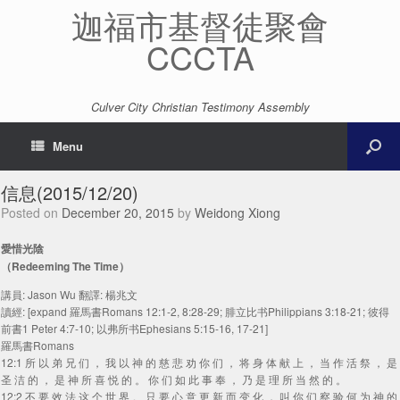
迦福市基督徒聚會
CCCTA
Culver City Christian Testimony Assembly
Menu
信息(2015/12/20)
Posted on
December 20, 2015
by
Weidong Xiong
愛惜光陰
（Redeeming The Time）
講員: Jason Wu 翻譯: 楊兆文
讀經: [expand 羅馬書Romans 12:1-2, 8:28-29; 腓立比书Philippians 3:18-21; 彼得
前書1 Peter 4:7-10; 以弗所书Ephesians 5:15-16, 17-21]
羅馬書Romans
12:1 所 以 弟 兄 们 ， 我 以 神 的 慈 悲 劝 你 们 ， 将 身 体 献 上 ， 当 作 活 祭 ， 是
圣 洁 的 ， 是 神 所 喜 悦 的 。 你 们 如 此 事 奉 ， 乃 是 理 所 当 然 的 。
12:2 不 要 效 法 这 个 世 界 。 只 要 心 意 更 新 而 变 化 ， 叫 你 们 察 验 何 为 神 的