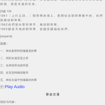
的 福 、 就 是 永 遠 的 生 命 。
詩篇 134
134:1 〔 上 行 之 詩 。 〕 耶 和 華 的 僕 人 、 夜 間 站 在 耶 和 華 殿 中 的 、 你 們
當 稱 頌 耶 和 華 。
134:2 你 們 當 向 聖 所 舉 手 、 稱 頌 耶 和 華 。
134:3 願 造 天 地 的 耶 和 華 、 從 錫 安 賜 福 給 你 們 。
[/expand]
題綱：
一、神在創世時預備最美的事
二、找到永遠安息之所
三、在神居所合睦同居
四、在安息時稱頌敬拜
五、神在永遠中預備最好的事
Play Audio
聖 徒 交 通
报告与代祷：