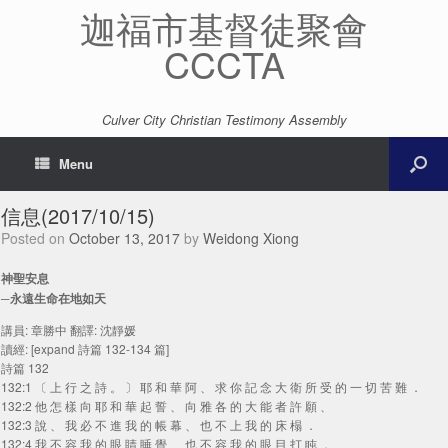
迦福市基督徒聚會
CCCTA
Culver City Christian Testimony Assembly
Menu
信息(2017/10/15)
Posted on
October 13, 2017
by
Weidong Xiong
神聖安息
─永遠生命在地如天
講員: 章勝中 翻譯: 沈靜媛
讀經: [expand 詩篇 132-134 篇]
詩篇 132
132:1 〔 上 行 之 詩 。 〕 耶 和 華 阿 、 求 你 記 念 大 衛 所 受 的 一 切 苦 難 ．
132:2 他 怎 樣 向 耶 和 華 起 誓 、 向 雅 各 的 大 能 者 許 願 、
132:3 說 、 我 必 不 進 我 的 帳 幕 、 也 不 上 我 的 床 榻 ．
132:4 我 不 容 我 的 眼 睛 睡 覺 、 也 不 容 我 的 眼 目 打 盹 ．