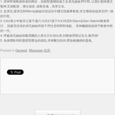
1. 求神带领教會牧者的脚步，也願聖靈继续做工在弟兄姊妹們中間, 让我们都来愛主
敬神,互相配搭，傳主福音, 拯救灵魂，高举主名。
2. 史弟兄,梁弟兄和Wendy姊妹目前还在中國大陸服事教會,求主继续祝福弟兄們一路
的行程。
3. CAU青少年敬拜之夜于週六10月21號下午4:00至8:30pm在San Gabriel教會舉
行、 請參見扶持的弟兄姊妹和孩子們注意時間和地點、 求神繼續祝福保守教會年輕
的一代。
4. 呼籲弟兄姊妹鼓勵周圍的人將主日分別出來,到教會擘餅记念主,敬拜神!
5. 為身體軟弱和靈裡受壓迫的禱告,求神醫治扶持,釋放被捆綁的靈魂。
Posted in
General
,
Message 信息
.
Post navigation