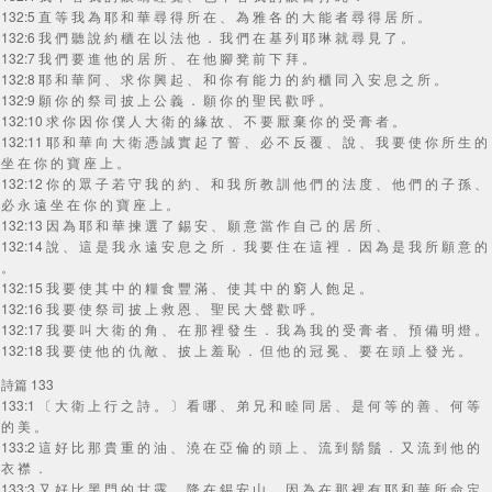
132:5 直 等 我 為 耶 和 華 尋 得 所 在 、 為 雅 各 的 大 能 者 尋 得 居 所 。
132:6 我 們 聽 說 約 櫃 在 以 法 他 ． 我 們 在 基 列 耶 琳 就 尋 見 了 。
132:7 我 們 要 進 他 的 居 所 、 在 他 腳 凳 前 下 拜 。
132:8 耶 和 華 阿 、 求 你 興 起 、 和 你 有 能 力 的 約 櫃 同 入 安 息 之 所 。
132:9 願 你 的 祭 司 披 上 公 義 ． 願 你 的 聖 民 歡 呼 。
132:10 求 你 因 你 僕 人 大 衛 的 緣 故 、 不 要 厭 棄 你 的 受 膏 者 。
132:11 耶 和 華 向 大 衛 憑 誠 實 起 了 誓 、 必 不 反 覆 、 說 、 我 要 使 你 所 生 的
坐 在 你 的 寶 座 上 。
132:12 你 的 眾 子 若 守 我 的 約 、 和 我 所 教 訓 他 們 的 法 度 、 他 們 的 子 孫 、
必 永 遠 坐 在 你 的 寶 座 上 。
132:13 因 為 耶 和 華 揀 選 了 錫 安 、 願 意 當 作 自 己 的 居 所 、
132:14 說 、 這 是 我 永 遠 安 息 之 所 ． 我 要 住 在 這 裡 ． 因 為 是 我 所 願 意 的
。
132:15 我 要 使 其 中 的 糧 食 豐 滿 、 使 其 中 的 窮 人 飽 足 。
132:16 我 要 使 祭 司 披 上 救 恩 、 聖 民 大 聲 歡 呼 。
132:17 我 要 叫 大 衛 的 角 、 在 那 裡 發 生 ． 我 為 我 的 受 膏 者 、 預 備 明 燈 。
132:18 我 要 使 他 的 仇 敵 、 披 上 羞 恥 ． 但 他 的 冠 冕 、 要 在 頭 上 發 光 。
詩篇 133
133:1 〔 大 衛 上 行 之 詩 。 〕 看 哪 、 弟 兄 和 睦 同 居 、 是 何 等 的 善 、 何 等
的 美 。
133:2 這 好 比 那 貴 重 的 油 、 澆 在 亞 倫 的 頭 上 、 流 到 鬍 鬚 ． 又 流 到 他 的
衣 襟 ．
133:3 又 好 比 黑 門 的 甘 露 、 降 在 錫 安 山 ． 因 為 在 那 裡 有 耶 和 華 所 命 定