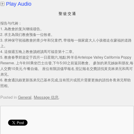
Play Audio
聖 徒 交 通
报告与代祷：
1. 為教會的复兴继续禱告。
2. 求主為我们教會预备一位牧者。
3. 求神保守祝福教會的青少年和兒童們, 带领每一個家庭大人小孩都走在蒙福的道路
上。
4. 這個週五晚上教會讀經讀馬可福音第十二章。
5. 教會春季郊遊定于四月一日星期六,地點:羚羊谷Antelope Valley California Poppy
Reserve. 上午8:00乘坐巴士出發,下午5:00之前返回教會。 參加的弟兄姊妹和朋友,每
人交費10美元,午餐自備。 座位有限請儘早報名,登記報名交費請找黃克林弟兄和馬可
弟兄。
6. 教會通訊錄更新孫弟兄已基本完成,沒有照片或照片需要更換的請找冬青弟兄帮助
照相。
Posted in
General
,
Message 信息
.