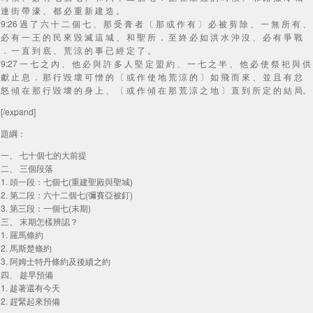
連 街 帶 濠 、 都 必 重 新 建 造 。
9:26 過 了 六 十 二 個 七 、 那 受 膏 者 〔 那 或 作 有 〕 必 被 剪 除 、 一 無 所 有 、
必 有 一 王 的 民 來 毀 滅 這 城 、 和 聖 所 ． 至 終 必 如 洪 水 沖 沒 、 必 有 爭 戰
． 一 直 到 底 、 荒 涼 的 事 已 經 定 了 。
9:27 一 七 之 內 、 他 必 與 許 多 人 堅 定 盟 約 、 一 七 之 半 、 他 必 使 祭 祀 與 供
獻 止 息 ． 那 行 毀 壞 可 憎 的 〔 或 作 使 地 荒 涼 的 〕 如 飛 而 來 、 並 且 有 忿
怒 傾 在 那 行 毀 壞 的 身 上 、 〔 或 作 傾 在 那 荒 涼 之 地 〕 直 到 所 定 的 結 局。
[/expand]
題綱：
一、 七十個七的大前提
二、 三個段落
1. 頭一段：七個七(重建聖殿與聖城)
2. 第二段：六十二個七(彌賽亞被釘)
3. 第三段：一個七(末期)
三、 末期怎樣辨認？
1. 羅馬條約
2. 馬斯楚條約
3. 阿姆士特丹條約及後續之約
四、 趁早預備
1. 趁著還有今天
2. 趕緊起來預備