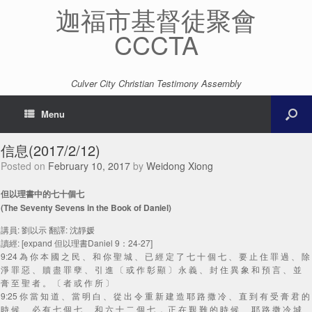
迦福市基督徒聚會
CCCTA
Culver City Christian Testimony Assembly
Menu
信息(2017/2/12)
Posted on
February 10, 2017
by
Weidong Xiong
但以理書中的七十個七
(The Seventy Sevens in the Book of Daniel)
講員: 劉以示 翻譯: 沈靜媛
讀經: [expand 但以理書Daniel 9：24-27]
9:24 為 你 本 國 之 民 、 和 你 聖 城 、 已 經 定 了 七 十 個 七 、 要 止 住 罪 過 、 除
淨 罪 惡 、 贖 盡 罪 孽 、 引 進 〔 或 作 彰 顯 〕 永 義 、 封 住 異 象 和 預 言 、 並
膏 至 聖 者 。 〔 者 或 作 所 〕
9:25 你 當 知 道 、 當 明 白 、 從 出 令 重 新 建 造 耶 路 撒 冷 、 直 到 有 受 膏 君 的
時 候 、 必 有 七 個 七 、 和 六 十 二 個 七 ． 正 在 艱 難 的 時 候 、 耶 路 撒 冷 城