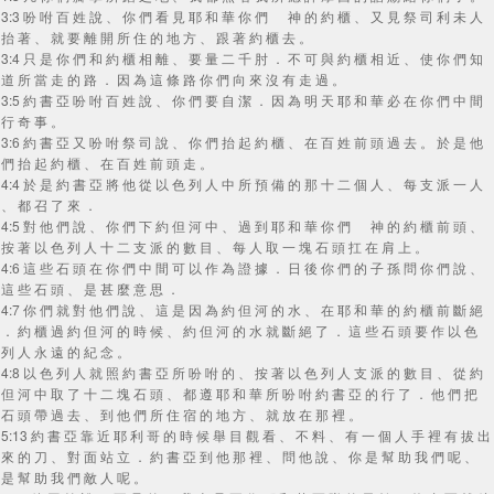
3:3 吩 咐 百 姓 說 、 你 們 看 見 耶 和 華 你 們 神 的 約 櫃 、 又 見 祭 司 利 未 人
抬 著 、 就 要 離 開 所 住 的 地 方 、 跟 著 約 櫃 去 。
3:4 只 是 你 們 和 約 櫃 相 離 、 要 量 二 千 肘 ． 不 可 與 約 櫃 相 近 、 使 你 們 知
道 所 當 走 的 路 ． 因 為 這 條 路 你 們 向 來 沒 有 走 過 。
3:5 約 書 亞 吩 咐 百 姓 說 、 你 們 要 自 潔 ． 因 為 明 天 耶 和 華 必 在 你 們 中 間
行 奇 事 。
3:6 約 書 亞 又 吩 咐 祭 司 說 、 你 們 抬 起 約 櫃 、 在 百 姓 前 頭 過 去 。 於 是 他
們 抬 起 約 櫃 、 在 百 姓 前 頭 走 。
4:4 於 是 約 書 亞 將 他 從 以 色 列 人 中 所 預 備 的 那 十 二 個 人 、 每 支 派 一 人
、 都 召 了 來 ．
4:5 對 他 們 說 、 你 們 下 約 但 河 中 、 過 到 耶 和 華 你 們 神 的 約 櫃 前 頭 、
按 著 以 色 列 人 十 二 支 派 的 數 目 、 每 人 取 一 塊 石 頭 扛 在 肩 上 。
4:6 這 些 石 頭 在 你 們 中 間 可 以 作 為 證 據 ． 日 後 你 們 的 子 孫 問 你 們 說 、
這 些 石 頭 、 是 甚 麼 意 思 ．
4:7 你 們 就 對 他 們 說 、 這 是 因 為 約 但 河 的 水 、 在 耶 和 華 的 約 櫃 前 斷 絕
． 約 櫃 過 約 但 河 的 時 候 、 約 但 河 的 水 就 斷 絕 了 ． 這 些 石 頭 要 作 以 色
列 人 永 遠 的 紀 念 。
4:8 以 色 列 人 就 照 約 書 亞 所 吩 咐 的 、 按 著 以 色 列 人 支 派 的 數 目 、 從 約
但 河 中 取 了 十 二 塊 石 頭 、 都 遵 耶 和 華 所 吩 咐 約 書 亞 的 行 了 ． 他 們 把
石 頭 帶 過 去 、 到 他 們 所 住 宿 的 地 方 、 就 放 在 那 裡 。
5:13 約 書 亞 靠 近 耶 利 哥 的 時 候 舉 目 觀 看 、 不 料 、 有 一 個 人 手 裡 有 拔 出
來 的 刀 、 對 面 站 立 ． 約 書 亞 到 他 那 裡 、 問 他 說 、 你 是 幫 助 我 們 呢 、
是 幫 助 我 們 敵 人 呢 。