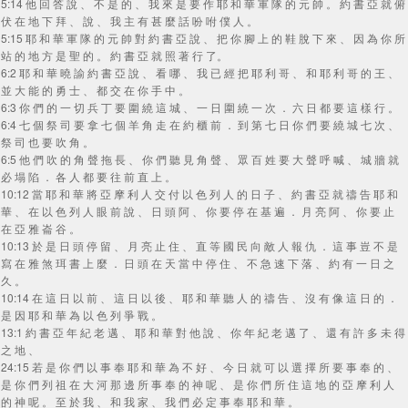
5:14 他 回 答 說 、 不 是 的 、 我 來 是 要 作 耶 和 華 軍 隊 的 元 帥 。 約 書 亞 就 俯
伏 在 地 下 拜 、 說 、 我 主 有 甚 麼 話 吩 咐 僕 人 。
5:15 耶 和 華 軍 隊 的 元 帥 對 約 書 亞 說 、 把 你 腳 上 的 鞋 脫 下 來 、 因 為 你 所
站 的 地 方 是 聖 的 。 約 書 亞 就 照 著 行 了。
6:2 耶 和 華 曉 諭 約 書 亞 說 、 看 哪 、 我 已 經 把 耶 利 哥 、 和 耶 利 哥 的 王 、
並 大 能 的 勇 士 、 都 交 在 你 手 中 。
6:3 你 們 的 一 切 兵 丁 要 圍 繞 這 城 、 一 日 圍 繞 一 次 ． 六 日 都 要 這 樣 行 。
6:4 七 個 祭 司 要 拿 七 個 羊 角 走 在 約 櫃 前 ． 到 第 七 日 你 們 要 繞 城 七 次 、
祭 司 也 要 吹 角 。
6:5 他 們 吹 的 角 聲 拖 長 、 你 們 聽 見 角 聲 、 眾 百 姓 要 大 聲 呼 喊 、 城 牆 就
必 塌 陷 ． 各 人 都 要 往 前 直 上 。
10:12 當 耶 和 華 將 亞 摩 利 人 交 付 以 色 列 人 的 日 子 、 約 書 亞 就 禱 告 耶 和
華 、 在 以 色 列 人 眼 前 說 、 日 頭 阿 、 你 要 停 在 基 遍 ． 月 亮 阿 、 你 要 止
在 亞 雅 崙 谷 。
10:13 於 是 日 頭 停 留 、 月 亮 止 住 、 直 等 國 民 向 敵 人 報 仇 ． 這 事 豈 不 是
寫 在 雅 煞 珥 書 上 麼 ． 日 頭 在 天 當 中 停 住 、 不 急 速 下 落 、 約 有 一 日 之
久 。
10:14 在 這 日 以 前 、 這 日 以 後 、 耶 和 華 聽 人 的 禱 告 、 沒 有 像 這 日 的 ．
是 因 耶 和 華 為 以 色 列 爭 戰 。
13:1 約 書 亞 年 紀 老 邁 、 耶 和 華 對 他 說 、 你 年 紀 老 邁 了 、 還 有 許 多 未 得
之 地 、
24:15 若 是 你 們 以 事 奉 耶 和 華 為 不 好 、 今 日 就 可 以 選 擇 所 要 事 奉 的 、
是 你 們 列 祖 在 大 河 那 邊 所 事 奉 的 神 呢 、 是 你 們 所 住 這 地 的 亞 摩 利 人
的 神 呢 。 至 於 我 、 和 我 家 、 我 們 必 定 事 奉 耶 和 華 。