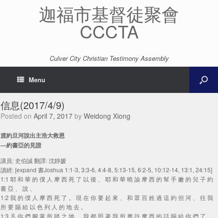
迦福市基督徒聚會
CCCTA
Culver City Christian Testimony Assembly
Menu
信息(2017/4/9)
Posted on
April 7, 2017
by
Weidong Xiong
渡約旦河說出主浩大救恩
—約書亞的見證
講員: 史伯誠 翻譯: 沈靜媛
讀經: [expand 書Joshua 1:1-3, 3:3-6, 4:4-8, 5:13-15, 6:2-5, 10:12-14, 13:1, 24:15]
1:1 耶 和 華 的 僕 人 摩 西 死 了 以 後 、 耶 和 華 曉 諭 摩 西 的 幫 手 嫩 的 兒 子 約
書 亞 、 說 、
1:2 我 的 僕 人 摩 西 死 了 。 現 在 你 要 起 來 、 和 眾 百 姓 過 這 約 但 河 、 往 我
所 要 賜 給 以 色 列 人 的 地 去 。
1:3 凡 你 們 腳 掌 所 踏 之 地 、 我 都 照 著 我 所 應 許 摩 西 的 話 賜 給 你 們 了 。