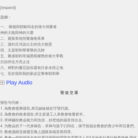
[/expand]
題綱：
一、 兩個與耶穌同名的偉大得勝者
神的大能與神的大愛
二、窺探美地預嘗迦南美果
三、渡約旦河說出主的浩大救恩
四、主是耶和華軍隊的元帥
五、勝過耶利哥城黑暗權勢的偉大爭戰
日頭停住月亮止住
六、神對約書亞說你還有許多未得之地
七、至於我和我的家必定事奉耶和華
Play Audio
聖 徒 交 通
报告与代祷：
1. 為教會復興禱告,弟兄姊妹彼此守望代禱。
2. 為教會的牧者禱告,求主差遣工人來教會牧養群羊。
3. 求神赐给教会能力和负担，好把他的福音传出去。
4. 为教会的下一代来祷告，求神与孩子们同在，保守祝福全教會的青少年和兒童們。
5. 教會讀經這個週五晚上讀路加福音第四章。
6. 教會一些毀損地方包括屋頂漏雨的問題急需要請人在5月份先行進行檢查維修,因此