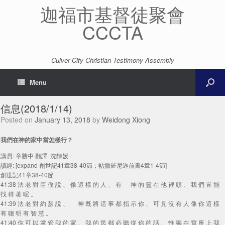
迦福市基督徒聚會
CCCTA
Culver City Christian Testimony Assembly
Menu
信息(2018/1/14)
Posted on
January 13, 2018
by
Weidong Xiong
我們在神的家中當怎樣行？
講員: 章勝中 翻譯: 沈靜媛
讀經: [expand 創世記41章38-40節；帖撒羅尼迦前書4章1-4節]
創世記41章38-40節
41:38 法 老 對 臣 僕 說 、 像 這 樣 的 人 、 有 神 的 靈 在 他 裡 頭 、 我 們 豈 能
找 得 著 呢 。
41:39 法 老 對 約 瑟 說 、 神 既 將 這 事 都 指 示 你 、 可 見 沒 有 人 像 你 這 樣
有 聰 明 有 智 慧 。
41:40 你 可 以 掌 管 我 的 家 、 我 的 民 都 必 聽 從 你 的 話 、 惟 獨 在 寶 座 上 我