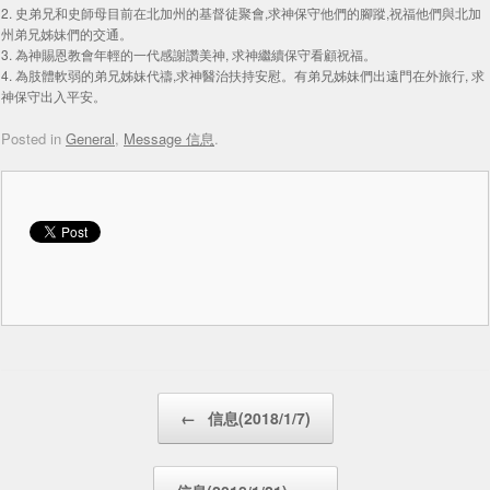
2. 史弟兄和史師母目前在北加州的基督徒聚會,求神保守他們的腳蹤,祝福他們與北加
州弟兄姊妹們的交通。
3. 為神賜恩教會年輕的一代感謝讚美神, 求神繼續保守看顧祝福。
4. 為肢體軟弱的弟兄姊妹代禱,求神醫治扶持安慰。有弟兄姊妹們出遠門在外旅行, 求
神保守出入平安。
Posted in
General
,
Message 信息
.
Post navigation
←
信息(2018/1/7)