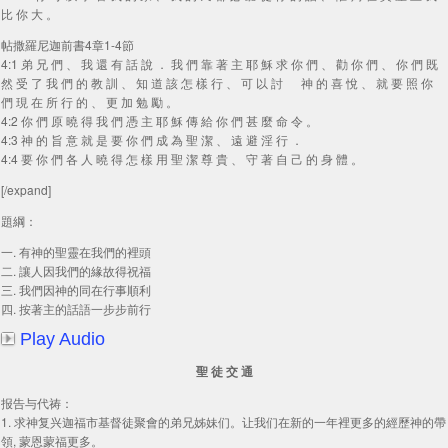
比 你 大 。
帖撒羅尼迦前書4章1-4節
4:1 弟 兄 們 、 我 還 有 話 說 ． 我 們 靠 著 主 耶 穌 求 你 們 、 勸 你 們 、 你 們 既
然 受 了 我 們 的 教 訓 、 知 道 該 怎 樣 行 、 可 以 討 神 的 喜 悅 、 就 要 照 你
們 現 在 所 行 的 、 更 加 勉 勵 。
4:2 你 們 原 曉 得 我 們 憑 主 耶 穌 傳 給 你 們 甚 麼 命 令 。
4:3 神 的 旨 意 就 是 要 你 們 成 為 聖 潔 、 遠 避 淫 行 ．
4:4 要 你 們 各 人 曉 得 怎 樣 用 聖 潔 尊 貴 、 守 著 自 己 的 身 體 。
[/expand]
題綱：
一. 有神的聖靈在我們的裡頭
二. 讓人因我們的緣故得祝福
三. 我們因神的同在行事順利
四. 按著主的話語一步步前行
Play Audio
聖 徒 交 通
报告与代祷：
1. 求神复兴迦福市基督徒聚會的弟兄姊妹们。让我们在新的一年裡更多的經歷神的帶
領, 蒙恩蒙福更多。