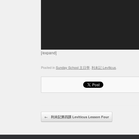
[/expand]
Posted in
Sunday School 主日學
,
利未記 Leviticus
.
Post navigation
←
利未記第四課 Leviticus Lesson Four