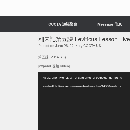
CCCTA 迦福聚會
Message 信息
利未記第五課 Leviticus Lesson Five
Posted on
June 26, 2014
by
CCCTA US
第五課 (2014.6.8)
[expand 視頻 Video]
Video
Media error: Format(s) not supported or source(s) not found
Player
Download File: https://www.cccta.us/sundayschool/leviticus/20140608.mp4?_=1