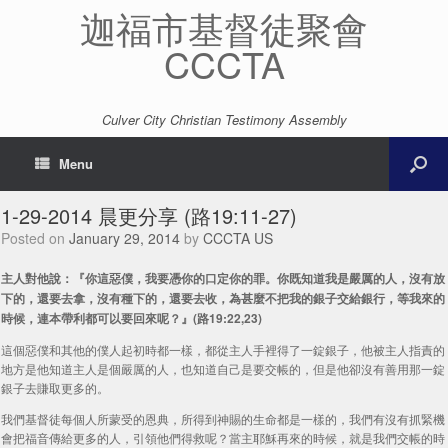
迦福市基督徒聚會
CCCTA
Culver City Christian Testimony Assembly
Menu
1-29-2014 晨更分享 (路19:11-27)
Posted on
January 29, 2014
by
CCCTA US
主人對他說：『你這惡僕，我要憑你的口定你的罪。你既知道我是嚴厲的人，沒有放
下的，還要去拿，沒有種下的，還要去收，為甚麼不把我的銀子交給銀行，等我來的
時候，連本帶利都可以要回來呢？』(路19:22,23)
這個惡僕和其他的僕人起初時都一樣，都從主人手裡得了一錠銀子，他被主人指責的
地方是他知道主人是個嚴厲的人，也知道自己是要交帳的，但是他卻沒有善用那一錠
銀子去賺取更多的。
我們基督徒每個人所蒙受的恩典，所得到神賜的生命都是一樣的，我們有沒有抓緊機
會把福音傳給更多的人，引領他們得救呢？當主耶穌再來的時候，就是我們交帳的時