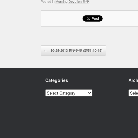
Posted in
Morning Devotion 晨更
.
Post navigation
←
10-25-2013 晨更分享 (詩51:10-19)
Categories
Arch
Categories
Archi