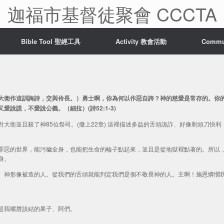
迦福市基督徒聚會 CCCTA
Bible Tool 聖經工具
Activity 教會活動
Comm
大衛作這訓誨詩，交與伶長。）勇士啊，你為何以作惡自誇？神的慈愛是常存的。你
說謊，不愛說公義。（細拉）(詩52:1-3)
大衛並且殺了神85位祭司。(撒上22章) 這裡描述多益的舌頭詭詐、好像剃頭刀快利
罪惡的世界，能污穢全身，也能把生命的輪子點起來，並且是從地獄裡點著的。所以
身。
 神形像被造的人。從我們的舌頭就能判定我們是個不敬畏神的人。主啊！施恩憐憫
是我嘴唇該結的果子、阿們。