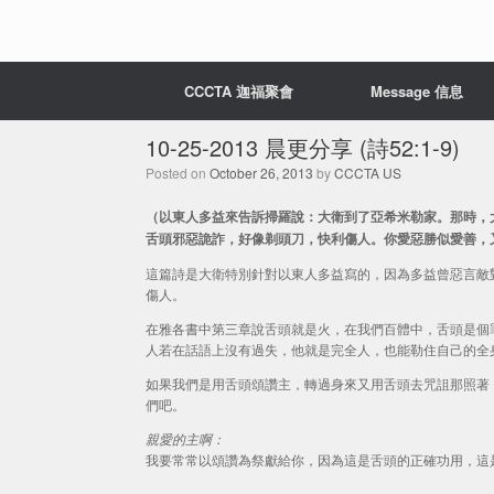
CCCTA 迦福聚會
Message 信息
10-25-2013 晨更分享 (詩52:1-9)
Posted on
October 26, 2013
by
CCCTA US
（以東人多益來告訴掃羅說：大衛到了亞希米勒家。那時，
舌頭邪惡詭詐，好像剃頭刀，快利傷人。你愛惡勝似愛善，又愛
這篇詩是大衛特別針對以東人多益寫的，因為多益曾惡言敵對
傷人。
在雅各書中第三章說舌頭就是火，在我們百體中，舌頭是個
人若在話語上沒有過失，他就是完全人，也能勒住自己的全
如果我們是用舌頭頌讚主，轉過身來又用舌頭去咒詛那照著
們吧。
親愛的主啊：
我要常常以頌讚為祭獻給你，因為這是舌頭的正確功用，這