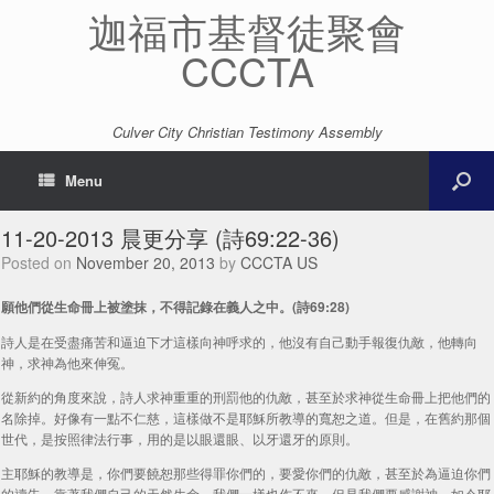
迦福市基督徒聚會
CCCTA
Culver City Christian Testimony Assembly
Menu
11-20-2013 晨更分享 (詩69:22-36)
Posted on
November 20, 2013
by
CCCTA US
願他們從生命冊上被塗抹，不得記錄在義人之中。(詩69:28)
詩人是在受盡痛苦和逼迫下才這樣向神呼求的，他沒有自己動手報復仇敵，他轉向
神，求神為他來伸冤。
從新約的角度來說，詩人求神重重的刑罰他的仇敵，甚至於求神從生命冊上把他們的
名除掉。好像有一點不仁慈，這樣做不是耶穌所教導的寬恕之道。但是，在舊約那個
世代，是按照律法行事，用的是以眼還眼、以牙還牙的原則。
主耶穌的教導是，你們要饒恕那些得罪你們的，要愛你們的仇敵，甚至於為逼迫你們
的禱告。靠著我們自己的天然生命，我們一樣也作不來。但是我們要感謝神，如今耶