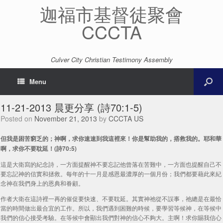
迦福市基督徒聚會
CCCTA
Culver City Christian Testimony Assembly
Menu
11-21-2013 晨更分享 (詩70:1-5)
Posted on
November 21, 2013
by
CCCTA US
但我是困苦窮乏的；神啊，求你速速到我這裡來！你是幫助我的，搭救我的。耶和華
啊，求你不要耽延！(詩70:5)
這是大衛寫的紀念詩，一方面提醒神不要忘記他曾落在苦難中，一方面也提醒自己不
要忘記神的信實和拯救。每年的十一月是感恩最濃厚的一個月份；我們都要藉此來紀
念神在我們身上的恩典和眷顧。
作者大衛在這詩裡一再的催促要快速、不要耽延。其實神祂從不誤事，祂總是在最恰
當的時間做出最合宜的工作。所以，我們遇到困難的時候，要學習等候神，在等候中
我們的信心接受考驗。在等候中會顯出我們對神的信心不夠大。主啊！求你賜我信心