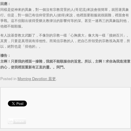
回應：
同樣是從神來的異象，對一個沒有宗教背景的人(哥尼流)來說會很簡單，就照著異象
行。但是，對一個已有信仰背景的人(彼得)來說，他裡面要順服就很困難，裡面會有
爭戰。這不但顯出彼得受猶太教律法的影響何等的深。甚至一連再三的異象臨到他，
他都不能順服。
有人說基督教太武斷了，不像別的宗教一樣「心胸廣大」像大海一樣「接納百川」。
其實，只要是真理就有排他性。而篤信宗教的人，把自己所領受的宗教視為真理，所
以，絕對也是「排他的」。
禱告：
主啊！只要我的裡面一摻雜，我就不能順服你的旨意。所以，主啊！求你為我造清潔
的心，使我裡面重新有正直的靈。。阿門。
Posted in
Morning Devotion 晨更
.
Share