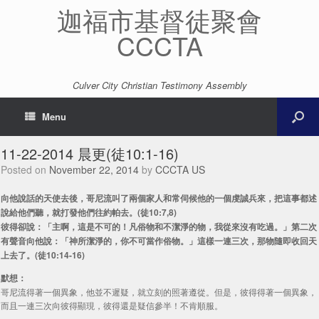
迦福市基督徒聚會
CCCTA
Culver City Christian Testimony Assembly
Menu
11-22-2014 晨更(徒10:1-16)
Posted on
November 22, 2014
by
CCCTA US
向他說話的天使去後，哥尼流叫了兩個家人和常伺候他的一個虔誠兵來，把這事都述
說給他們聽，就打發他們往約帕去。(徒10:7,8)
彼得卻說：「主啊，這是不可的！凡俗物和不潔淨的物，我從來沒有吃過。」第二次
有聲音向他說：「神所潔淨的，你不可當作俗物。」這樣一連三次，那物隨即收回天
上去了。(徒10:14-16)
默想：
哥尼流得著一個異象，他並不遲疑，就立刻的照著遵從。但是，彼得得著一個異象，
而且一連三次向彼得顯現，彼得還是疑信參半！不肯順服。