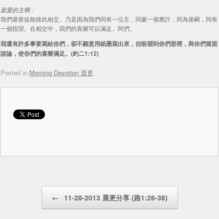
親愛的主啊：
我們基督徒能彼此相交。乃是因為我們同有一位主，同蒙一個應許，同為後嗣，同有
一個指望。在相交中，我們的喜樂可以滿足。阿們。
我還有許多事要寫給你們，卻不願意用紙墨寫出來，但盼望到你們那裡，與你們當面
談論，使你們的喜樂滿足。(約二1:12)
Posted in
Morning Devotion 晨更
.
Post navigation
←
11-28-2013 晨更分享 (路1:26-38)