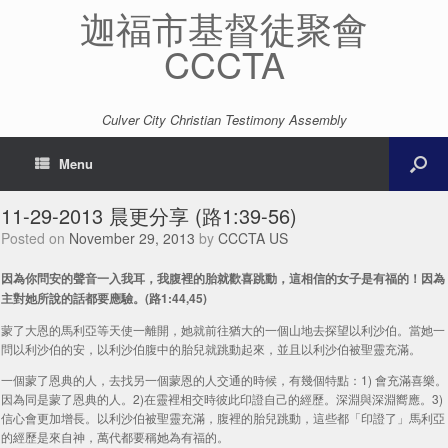
迦福市基督徒聚會
CCCTA
Culver City Christian Testimony Assembly
Menu
11-29-2013 晨更分享 (路1:39-56)
Posted on
November 29, 2013
by
CCCTA US
因為你問安的聲音一入我耳，我腹裡的胎就歡喜跳動，這相信的女子是有福的！因為
主對她所說的話都要應驗。(路1:44,45)
蒙了大恩的馬利亞等天使一離開，她就前往猶大的一個山地去探望以利沙伯。當她一
問以利沙伯的安，以利沙伯腹中的胎兒就跳動起來，並且以利沙伯被聖靈充滿。
一個蒙了恩典的人，去找另一個蒙恩的人交通的時候，有幾個特點：1) 會充滿喜樂。
因為同是蒙了恩典的人。2)在靈裡相交時彼此印證自己的經歷。深淵與深淵嚮應。3)
信心會更加增長。以利沙伯被聖靈充滿，腹裡的胎兒跳動，這些都「印證了」馬利亞
的經歷是來自神，萬代都要稱她為有福的。