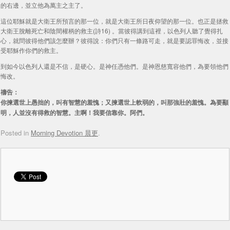
的右邊，並立他為萬主之主了。
這位耶穌就是大衛王所預言的那一位，就是大衛王所日夜仰望的那一位。也正是拯救
大衛王脫離死亡和陰間權柄的救主(詩16) 。當彼得講到這裡，以色列人聽了覺得扎
心，就問彼得他們該怎麼辦？彼得說：你們只有一條路可走，就是要認罪悔改，並接
受耶穌作你們的救主。
到如今以色列人還是不信，是硬心。是神任憑他們。是神恩慈寬容他們，為要領他們
悔改。
禱告：
你揀選世上愚拙的，叫有智慧的羞愧；又揀選世上軟弱的，叫那強壯的羞愧。為要顯
明，人並沒有得救的智慧。主啊！我要信靠你。阿們。
Posted in
Morning Devotion 晨更
.