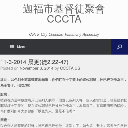
迦福市基督徒聚會
CCCTA
Culver City Christian Testimony Assembly
Menu
11-3-2014 晨更(徒2:22-47)
Posted on
November 3, 2014
by
CCCTA US
故此，以色列全家當確實地知道，你們釘在十字架上的這位耶穌，神已經立他為主，
為基督了。(徒2:36)
默想：
彼得在講道中放膽痛斥以色列人的罪，他說以色列人每一個人都當知道，就是他們把
耶穌釘十字架的，現在這位耶穌已經被神立他為主，為基督了。有這麼明顯的指證，
為什麼到如今大多數的「以色列人」還是不信呢？
回應：
以色列人所棄絕的耶穌，神不但已經使他「復活」了，如今還「升上」高天坐在父神