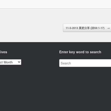
11-5-2013 晨更分享 (詩59:1-17)
→
ives
Enter key word to search
ves