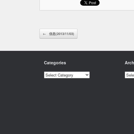
Post navigation
←
信息(2013/11/03)
Categories
Arch
Categories
Archi