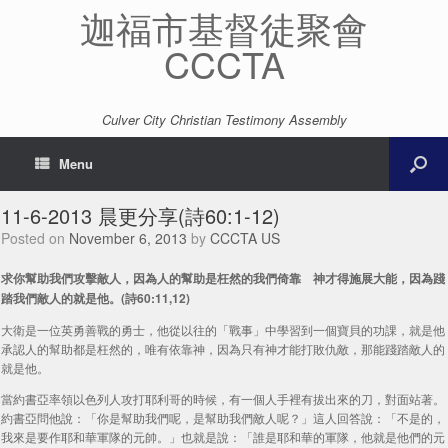
迦福市基督徒聚會
CCCTA
Culver City Christian Testimony Assembly
Menu
11-6-2013 晨更分享(詩60:1-12)
Posted on
November 6, 2013
by
CCCTA US
求你幫助我們攻擊敵人，因為人的幫助是枉然的我們倚靠 神才得施展大能，因為踐
踏我們敵人的就是他。(詩60:11,12)
大衛是一位英勇善戰的勇士，他從以往的「戰事」中學習到一個寶貝的功課，就是他
承認人的幫助都是枉然的，唯有依靠神，因為只有神才能打敗仇敵，那能踐踏敵人的
就是他。
當約書亞率領以色列人攻打耶利哥的時候，有一個人手裡有拔出來的刀，對面站著。
約書亞問他說：「你是幫助我們呢，是幫助我們敵人呢？」這人回答說：「不是的，
我來是要作耶和華軍隊的元帥。」也就是說：「誰是耶和華的軍隊，他就是他們的元