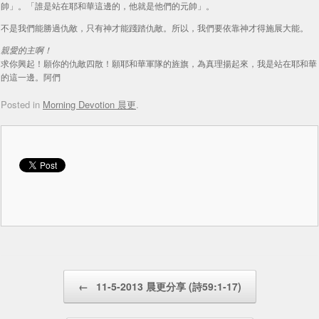
帥」。「誰是站在耶和華這邊的，他就是他們的元帥」。
不是我們能勝過仇敵，只有神才能踐踏仇敵。所以，我們要依靠神才得施展大能。
親愛的主啊！
求你興起！願你的仇敵四散！願耶和華軍隊的旌旗，為真理揚起來，我是站在耶和華
的這一邊。阿們
Posted in
Morning Devotion 晨更
.
Post navigation
←
11-5-2013 晨更分享 (詩59:1-17)