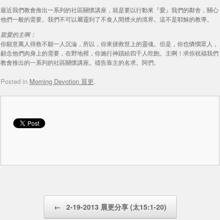
最近我們教會推出一系列的社區關懷講座，就是要以行動來『愛』我們的鄰舍，關心
他們一般的需要。我們不可以屬靈到了不食人間煙火的境界。這不是耶穌的教導。
親愛的主啊：
你願意萬人得救不願一人沉淪，所以，你來拯救世上的靈魂。但是，你也憐憫眾人，
顧念他們肉身上的需要，在野地裡，你施行神蹟給四千人吃飽。主啊！求你祝福我們
教會推出的一系列的社區關懷講座。禱告靠主的名求。阿們。
Posted in
Morning Devotion 晨更
.
Post navigation
←
2-19-2013 晨更分享 (太15:1-20)