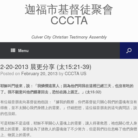
迦福市基督徒聚會
CCCTA
Culver City Christian Testimony Assembly
Menu
2-20-2013 晨更分享 (太15:21-39)
Posted on
February 20, 2013
by
CCCTA US
耶穌叫門徒來，說：「我憐憫這眾人；因為他們同我在這裡已經三天，也沒有吃的
了。我不願意叫他們餓著回去，恐怕在路上困乏。」(太15:32)
有位福音朋友向基督徒抱怨說：『據我的觀察，你們基督徒只關心我們的靈魂有沒有
得救，並不太關心我們身體上的需要。』仔細想想，這位福音朋友的這句責問話，說
的也沒錯。
可是耶穌不是這樣，耶穌不單關心人靈魂上的需要，讓人得著救恩，祂也關心世人身
體上的需要。基督徒為了拯救人的靈魂做了不少努力，但是我們往往忽略了他們身體
上、物質上的需求。