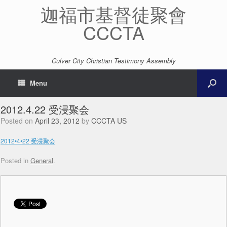
迦福市基督徒聚會
CCCTA
Culver City Christian Testimony Assembly
Menu
2012.4.22 受浸聚会
Posted on
April 23, 2012
by
CCCTA US
2012•4•22 受浸聚会
Posted in
General
.