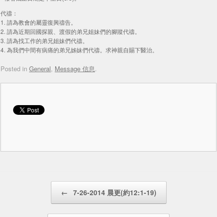
代禱：
1. 請為教會的屬靈復興禱告。
2. 請為近期回國探親、渡假的弟兄姐妹們的腳蹤代禱。
3. 請為找工作的弟兄姐妹們代禱。
4. 為我們中間有病痛的弟兄姊妹們代禱。求神親自賜下醫治。
Posted in
General
,
Message 信息
.
Post navigation
←
7-26-2014 晨更(約12:1-19)