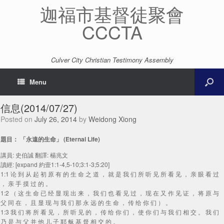
迦福市基督徒聚會
CCCTA
Culver City Christian Testimony Assembly
Menu
信息(2014/07/27)
Posted on
July 26, 2014
by
Weidong Xiong
題目： 「永遠的生命」 (Eternal Life)
講員: 史伯誠 翻譯: 楊兆文
讀經: [expand 約壹1:1-4,5-10;3:1-3;5:20]
1:1 论 到 从 起 初 原 有 的 生 命 之 道 ， 就 是 我 们 所 听 见 所 看 见 ， 亲 眼 看 过
， 亲 手 摸 过 的 。
1:2 （ 这 生 命 已 经 显 现 出 来 ， 我 们 也 看 见 过 ， 现 在 又 作 见 证 ， 将 原 与
父 同 在 ， 且 显 现 与 我 们 那 永 远 的 生 命 ， 传 给 你 们 ） 。
1:3 我 们 将 所 看 见 ， 所 听 见 的 ， 传 给 你 们 ， 使 你 们 与 我 们 相 交 。 我 们
乃 是 与 父 并 他 儿 子 耶 稣 基 督 相 交 的 。