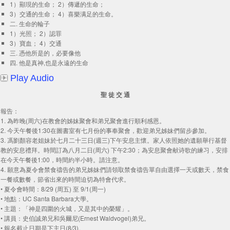
1）顯現的生命； 2）傳遞的生命；
3）交通的生命； 4）喜樂满足的生命。
二. 生命的輪子
1）光照； 2）認罪
3）寶血； 4）交通
三. 憑他所是的，必要像他
四. 他是真神,也是永遠的生命
Play Audio
聖 徒 交 通
報告：
1. 為昨晚(周六)在教會的姊妹聚會和弟兄聚會進行順利感恩。
2. 今天午餐後1:30在圖書室有七月份的事奉聚會，歡迎弟兄姊妹們留步參加。
3. 馮劉顏容老姐妹於七月二十三日(週三)下午安息主懷。家人依照她的遺願舉行基督
教的安息禮拜。時間訂為八月二日(周六) 下午2:30；為安息聚會献诗歌的練习，安排
在今天午餐後1:00，時間約半小時。請注意。
4. 願意為夏令會禁食禱告的弟兄姊妹們請領取禁食禱告單自由選擇一天或數天，禁食
一餐或數餐，節省出來的時間迫切為特會代求。
• 夏令會時間：8/29 (周五) 至 9/1(周一)
• 地點：UC Santa Barbara大學。
• 主題：「神是四圍的火城，又是其中的榮耀」。
• 講員：史伯誠弟兄和吳爾尼(Ernest Waldvogel)弟兄。
• 報名截止日期是下主日(8/3)。