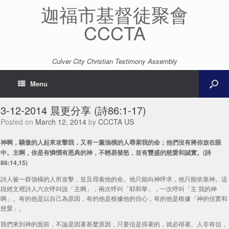
迦福市基督徒聚會
CCCTA
Culver City Christian Testimony Assembly
Menu
3-12-2014 晨更分享 (詩86:1-17)
Posted on
March 12, 2014
by
CCCTA US
神啊，驕傲的人起來攻擊我，又有一黨強橫的人尋索我的命；他們沒有將你放在眼
中。主啊，你是有憐憫有恩典的神，不輕易發怒，並有豐盛的慈愛和誠實。(詩
86:14,15)
詩人被一群強橫的人所攻擊，並且尋索他的命。他只能向神呼求，他只能依靠神。這
段經文裡詩人六次呼叫說「主啊」，兩次呼叫「耶和華」，一次呼叫「主 我的神
啊」。有的他是以自己為原因，有的他是根據他的信心，有的他是根據「神的信實和
慈愛」。
我們來到神的面前，不論是因著甚麼原因，只要信是得著的，就必得著。人非有信，