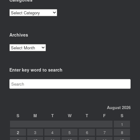
Categories
Archives
Archives
Enter key word to search
August 2026
S
M
T
W
T
F
S
1
2
3
4
5
6
7
8