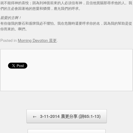
就不能得神的喜悅；因為到神面前來的人必須信有神，且信他賞賜那尋求他的人。我
們的主必會因著祂的慈愛和憐憫，應允我們的呼求。
親愛的主啊！
有你做我的磐石和盾牌我必不懼怕。我在危難時還要呼求你的名，因為我的幫助是從
你而來的。啊們。
Posted in
Morning Devotion 晨更
.
Post navigation
←
3-11-2014 晨更分享 (詩85:1-13)