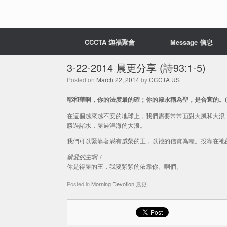
CCCTA 迦福聚會
Message 信息
3-22-2014 晨更分享 (詩93:1-5)
Posted on
March 22, 2014
by
CCCTA US
耶和華啊，你的法度最的確；你的殿永稱為聖，是合宜的。(詩9
在這個越來越不安的地球上，我們需要常常面對大風和大浪
勝過諸水，勝過洋海的大浪。
我們可以緊靠著滿有威榮的王，以祂的信實為糧。投靠在祂
親愛的主啊！
你是得勝的王，我要緊緊的依靠你。啊們。
Posted in
Morning Devotion 晨更
.