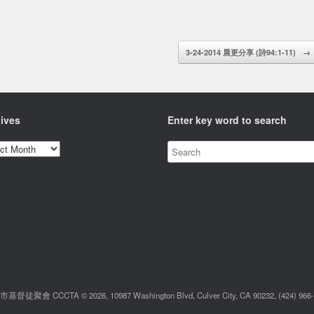
3-24-2014 晨更分享 (詩94:1-11)
→
ives
Enter key word to search
ves
督徒聚會 CCCTA © 2026, 10987 Washington Blvd, Culver City, CA 90232, (424) 966