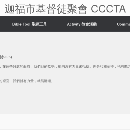
迦福市基督徒聚會 CCCTA
Bible Tool 聖經工具
Activity 教會活動
Comm
3:5)
，在這些難處的面前，我們顯的軟弱，顯的沒有力量來抵抗。但是耶和華神，祂有能
的裡面，我們就有力量，就能勝過。