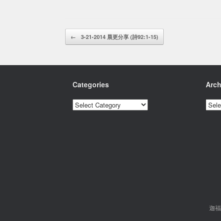
Post navigation
←
3-21-2014 晨更分享 (詩92:1-15)
Categories
Arch
Categories
Archi
迦福市基