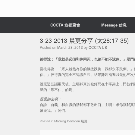
CCCTA 迦福聚會
Message 信息
3-23-2013 晨更分享 (太26:17-35)
Posted on
March 23, 2013
by
CCCTA US
彼得說：「我就是必須和你同死，也總不能不認你。」眾門徒都
當彼得說：「眾人雖然為你的緣故跌倒，我卻永不跌倒。」
你。」彼得真的完全不認識自己。結果雞叫兩遍以先他三次
說完這些話兩天後。主耶穌真的被釘死在十字架上，門徒們
麼的「靠不住」的啊。
親愛的主啊！
自誇、自義、和自識的話我都不敢出口。主啊！求你讓我真
覆庇我。」阿們。
Posted in
Morning Devotion 晨更
.