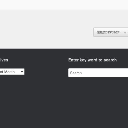
信息(2013/03/24)
→
ives
Enter key word to search
ves