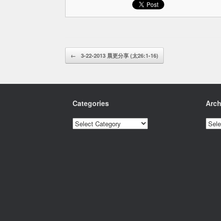
Post navigation
←
3-22-2013 晨更分享 (太26:1-16)
Categories
Arch
Categories
Archi