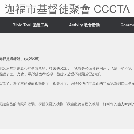
迦福市基督徒聚會 CCCTA
Bible Tool 聖經工具
Activity 教會活動
Comm
是這樣說。(太26:35)
他說這句話是真心的是誠意的。後來他又說：「我就是必須和你同死，也總不能不認
否認了主。
其實，眾門徒也和彼得一樣說了這些不認識自己的話。
四散了。為了主的緣故都跌倒了，都失敗了。這時候他們才真正的開始認識到自己是
認識自己的有限和軟弱。學習保羅的榜樣「我喜歡誇自己的軟弱，好叫你的能力時刻