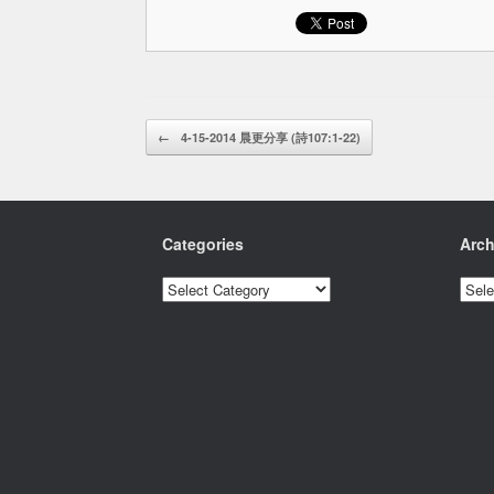
Post navigation
←
4-15-2014 晨更分享 (詩107:1-22)
Categories
Arch
Categories
Archi