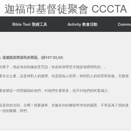
迦福市基督徒聚會 CCCTA
Bible Tool 聖經工具
Activity 教會活動
Comm
因其間居民的罪惡。(詩107:33,34)
的果子，地必為你的緣故受咒詛；你必終身勞苦才能從地裡得吃的。」
要生出土產，這是神對人的護裡。但是因為人犯罪，神刑罰人的犯罪和高傲。天變成
要改變這一切而賜福給他們，叫他們生養眾多，也不叫他們的牲畜減少。
這是你的法則。主啊！我要謙卑、伏服在你的腳前呼求你的賜恩，不單是為了我的過
一切的榮耀。阿們。