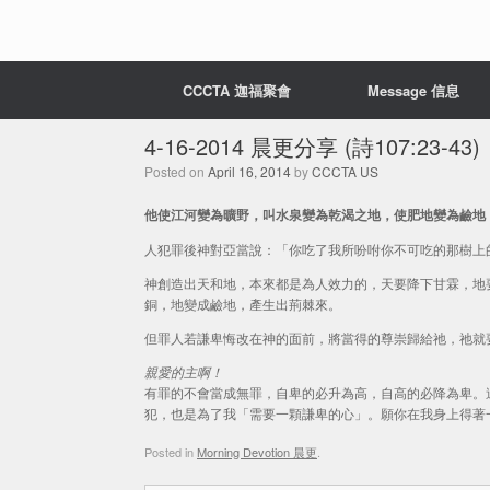
CCCTA 迦福聚會
Message 信息
4-16-2014 晨更分享 (詩107:23-43)
Posted on
April 16, 2014
by
CCCTA US
他使江河變為曠野，叫水泉變為乾渴之地，使肥地變為鹼地；這都
人犯罪後神對亞當說：「你吃了我所吩咐你不可吃的那樹上
神創造出天和地，本來都是為人效力的，天要降下甘霖，地
銅，地變成鹼地，產生出荊棘來。
但罪人若謙卑悔改在神的面前，將當得的尊崇歸給祂，祂就
親愛的主啊！
有罪的不會當成無罪，自卑的必升為高，自高的必降為卑。
犯，也是為了我「需要一顆謙卑的心」。願你在我身上得著
Posted in
Morning Devotion 晨更
.