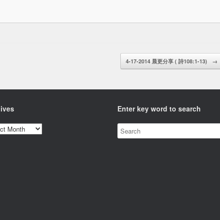
4-17-2014 晨更分享 ( 詩108:1-13)
→
ives
Enter key word to search
ves