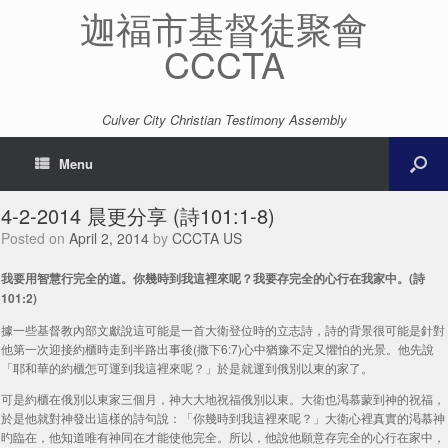
迦福市基督徒聚會
CCCTA
Culver City Christian Testimony Assembly
Menu
4-2-2014 晨更分享 (詩101:1-8)
Posted on
April 2, 2014
by
CCCTA US
我要用智慧行完全的道。你幾時到我這裡來呢？我要存完全的心行在我家中。(詩
101:2)
據一些基督教內部文獻說這可能是一首大衛登位時的立志詩，詩的背景很可能是針對
他第一次迎接約櫃時走到半路出事後(撒下6:7)心中猶豫不定又懼怕的光景。他先說
「耶和華的約櫃怎可運到我這裡來呢？」於是就運到俄別以東的家了。
可是約櫃在俄別以東家三個月，神大大地祝福俄別以東。大衛也渇慕蒙到神的祝福，
於是他就對神發出這樣的詩句說：「你幾時到我這裡來呢？」大衛心裡真實的渇慕神
旳臨在，他知道唯有神同在才能使他完全。所以，他說他願意存完全的心行在家中，