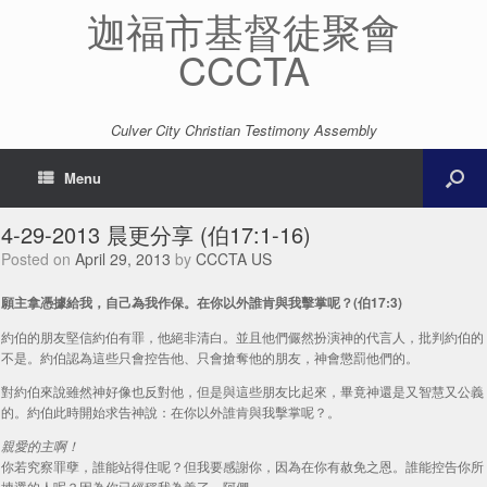
迦福市基督徒聚會
CCCTA
Culver City Christian Testimony Assembly
Menu
4-29-2013 晨更分享 (伯17:1-16)
Posted on
April 29, 2013
by
CCCTA US
願主拿憑據給我，自己為我作保。在你以外誰肯與我擊掌呢？(伯17:3)
約伯的朋友堅信約伯有罪，他絕非清白。並且他們儼然扮演神的代言人，批判約伯的
不是。約伯認為這些只會控告他、只會搶奪他的朋友，神會懲罰他們的。
對約伯來說雖然神好像也反對他，但是與這些朋友比起來，畢竟神還是又智慧又公義
的。約伯此時開始求告神說：在你以外誰肯與我擊掌呢？。
親愛的主啊！
你若究察罪孽，誰能站得住呢？但我要感謝你，因為在你有赦免之恩。誰能控告你所
揀選的人呢？因為你已經稱我為義了。阿們。