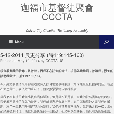
迦福市基督徒聚會
CCCTA
Culver City Christian Testimony Assembly
Menu
5-12-2014 晨更分享 (詩119:145-160)
Posted on
May 12, 2014
by
CCCTA US
求你看顧我的苦難，搭救我，因我不忘記你的律法。求你為我辨屈，救贖我，照你的
話將我救活。(詩119:153,154)
今天經文的整個段落都在述說詩人如何地愛慕神的話，如何地緊緊抓住神的話。就是
在大患難中、在仇敵的逼迫下，他仍然緊緊地依靠神的話。
當我們在順境的時候比較容易仰望神，但是當四面楚歌，當我們被烏雲遮蔽的時候，
我們看不見神的作為的時候，我們就很容易會靠自己。忘了耶和華神才是我們的幫
助。忘了一旦我們離開這能力的源頭，我們就甚麼都不能作。就好像參孫一樣，當他
的頭髮被剃掉後，他就只是仇敵的一個囚奴，他又軟弱又瞎眼，他只能為仇敵推磨。