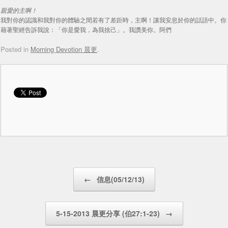
親愛的主啊！
我對你的認識和我對你的體驗之間若有了差距時，主啊！讓我安息於你的話語中。你
藉著聖經告訴我說：「你是愛我，為我捨己」。我讚美你。阿們
Posted in
Morning Devotion 晨更
.
Post navigation
←
信息(05/12/13)
5-15-2013 晨更分享 (伯27:1-23)
→