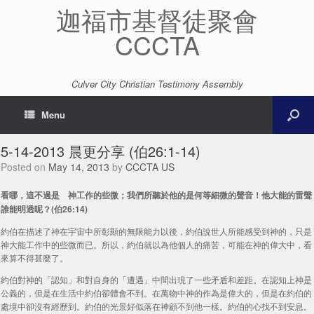
迦福市基督徒聚會
CCCTA
Culver City Christian Testimony Assembly
Menu
5-14-2013 晨更分享 (伯26:1-14)
Posted on
May 14, 2013
by
CCCTA US
看哪，這不過是 神工作的些微；我們所聽於他的是何等細微的聲音！他大能的雷聲
誰能明透呢？(伯26:14)
約伯在描述了神在宇宙中所彰顯的無限能力以後，約伯說世人所能感受到神的，只是
神大能工作中的些微而已。所以，約伯就以為他個人的痛苦，可能在神的偉大中，看
來算不得甚麼了。
約伯對神的「認知」和對自身的「遭遇」中間出現了一些矛盾和差距。在認知上神是
公義的，但是在生活中約伯卻體會不到。在萬物中神的作為是偉大的，但是在約伯的
處境中卻沒有經歷到。約伯的光景好似落在神顧不到他一樣。約伯的心找不到安息。