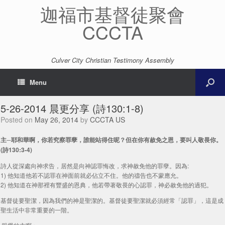
迦福市基督徒聚會
CCCTA
Culver City Christian Testimony Assembly
Menu
5-26-2014 晨更分享 (詩130:1-8)
Posted on
May 26, 2014
by
CCCTA US
主─耶和華啊，你若究察罪孽，誰能站得住呢？但在你有赦免之恩，要叫人敬畏你。
(詩130:3-4)
詩人從深處向神求告，居然是向神認罪悔改，求神赦免他的罪孽。因為:
1) 他知道他若不認罪在神面前就必佔立不住。他的禱告也不蒙應允。
2) 他知道在神那裡有豐盛的恩典，他若帶著敬畏的心認罪，神必赦免他的過犯。
基督徒要聖潔，因為我們的神是聖潔的。基督徒要聖潔就必須經常「認罪」，這是成
聖生活中非常重要的一階。