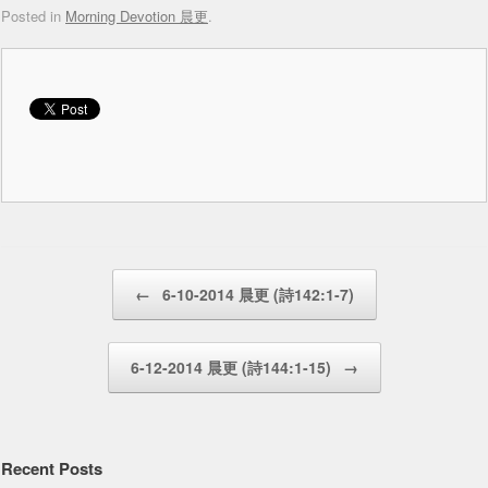
Posted in
Morning Devotion 晨更
.
Post navigation
←
6-10-2014 晨更 (詩142:1-7)
6-12-2014 晨更 (詩144:1-15)
→
Recent Posts