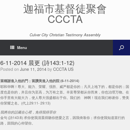
迦福市基督徒聚會
CCCTA
Culver City Christian Testimony Assembly
Menu
6-11-2014 晨更 (詩143:1-12)
Posted on
June 11, 2014
by
CCCTA US
當稱謝進入他的門；當讚美進入他的院 (6-11-2014)
耶和华啊！尊大、能力、荣耀、强胜、威严都是你的；凡天上地下的，都是你的；国
度也是你的，并且你为至高，为万有之首。丰富尊荣都从你而来，你也治理万物。在
你手里有大能大力，使人尊大强盛都出于你。我们的 神啊！现在我们称谢你，赞美
你荣耀之名。(代上29:11- 29:13)
我將你的話藏在心裡，免得我得罪你
金句 (詩143:8) 求你使我清晨得聽你慈愛之言，因我倚靠你；求你使我知道當行的
路，因我的心仰望你。