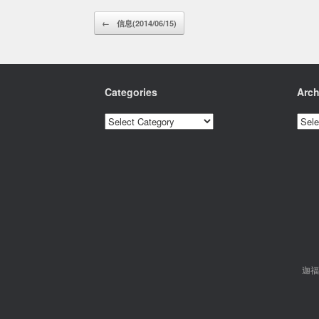
Post navigation
←
信息(2014/06/15)
Categories
Arch
Categories
Archi
迦福市基