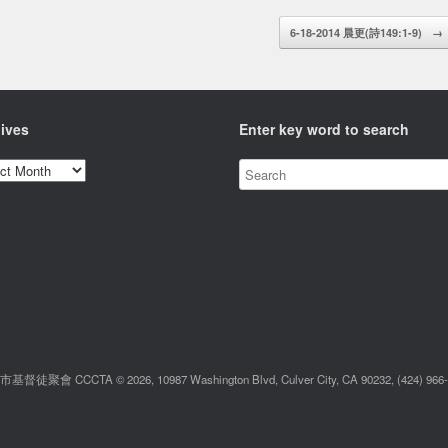
6-18-2014 晨更(詩149:1-9)
→
ives
Enter key word to search
ves
督徒聚會 CCCTA © 2026, 10987 Washington Blvd, Culver City, CA 90232, (424) 966