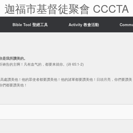
迦福市基督徒聚會 CCCTA
Bible Tool 聖經工具
Activity 教會活動
Comm
你是我所讚美的。
的主啊！凡有血气的，都要来就你。(诗 65:1-2)
和華，在高處讚美他！他的眾使者都要讚美他！他的諸軍都要讚美他！日頭月亮，你們要讚美
你們都要讚美他！