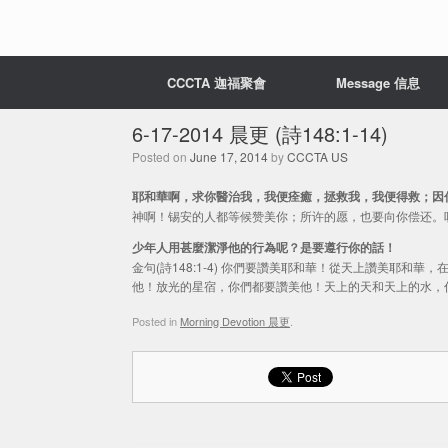
CCCTA 迦福聚會
Message 信息
6-17-2014 晨更 (詩148:1-14)
Posted on
June 17, 2014
by
CCCTA US
耶和華啊，求你醫治我，我便痊癒，拯救我，我便得救；因
神啊！锡安的人都等候赞美你；所许的愿，也要向你偿还。听祷告
少年人用甚麼潔淨他的行為呢？是要遵行你的話！
金句(詩148:1-4) 你們要讚美耶和華！從天上讚美耶
他！放光的星宿，你們都要讚美他！天上的天和天上的水，
Posted in
Morning Devotion 晨更
.