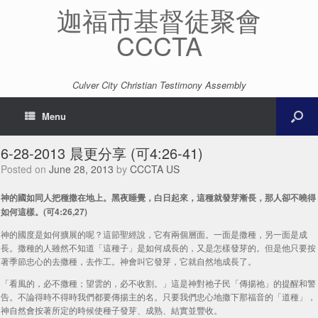
迦福市基督徒聚會
CCCTA
Culver City Christian Testimony Assembly
Menu
6-28-2013 晨更分享 (可4:26-41)
Posted on
June 28, 2013
by
CCCTA US
神的國如同人把種撒在地上。黑夜睡覺，白日起來，這種就發芽漸長，那人卻不曉得
如何這樣。(可4:26,27)
神的國度是如何擴展的呢？這節聖經說，它有兩個層面。一面是撒種，另一面是成
長。撒種的人雖然不知道「這種子」是如何成長的，又是怎樣發芽的。但是他只要按
著季節忠心的去撒種，去作工。神會叫它發芽，它就自然地成長了。
「看風的，必不撒種；望雲的，必不收割。」這是神對祂子民「傳揚祂」的提醒和警
告。不論得時不得時我們都要傳揚主的名。只要我們忠心地撒下那福音的「道種」，
神自然會按著所定的時候使種子發芽、成熟、結實並豐收。