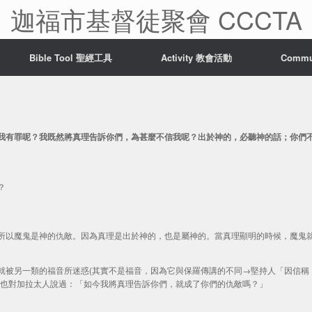
迦福市基督徒聚會 CCCTA
Bible Tool 聖經工具
Activity 教會活動
Comm
我有罪呢？我既然將真理告訴你們，為甚麼不信我呢？出於神的，必聽神的話；你們
？
所以魔鬼是神的仇敵。因為真理是出於神的，也是屬神的。當真理顯明的時候，魔鬼
就被另一類的福音所迷惑(其實不是福音，因為它與保羅傳講的不同→堅持人「因信稱
羅也對加拉太人說過：「如今我將真理告訴你們，就成了你們的仇敵嗎？」