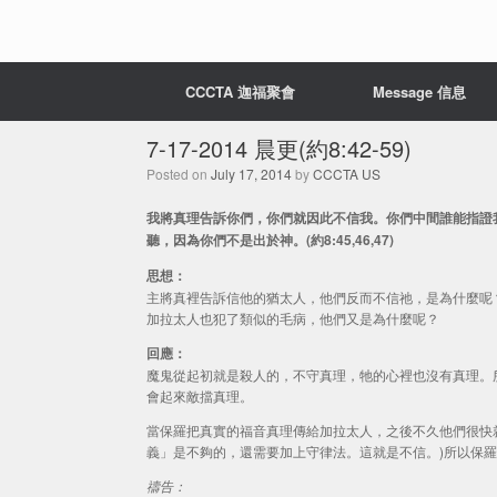
CCCTA 迦福聚會
Message 信息
7-17-2014 晨更(約8:42-59)
Posted on
July 17, 2014
by
CCCTA US
我將真理告訴你們，你們就因此不信我。你們中間誰能指證
聽，因為你們不是出於神。(約8:45,46,47)
思想：
主將真裡告訴信他的猶太人，他們反而不信祂，是為什麼呢
加拉太人也犯了類似的毛病，他們又是為什麼呢？
回應：
魔鬼從起初就是殺人的，不守真理，牠的心裡也沒有真理。
會起來敵擋真理。
當保羅把真實的福音真理傳給加拉太人，之後不久他們很快
義」是不夠的，還需要加上守律法。這就是不信。)所以保
禱告：