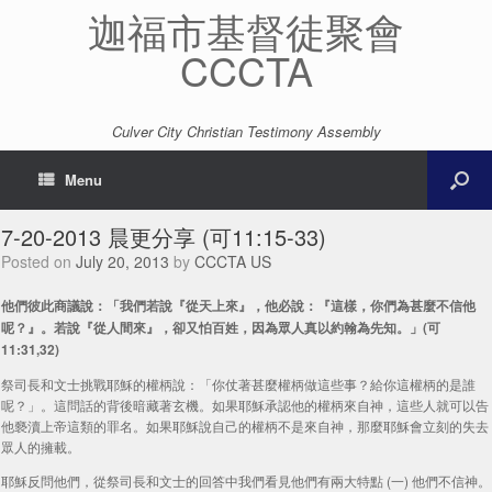
迦福市基督徒聚會
CCCTA
Culver City Christian Testimony Assembly
Menu
7-20-2013 晨更分享 (可11:15-33)
Posted on
July 20, 2013
by
CCCTA US
他們彼此商議說：「我們若說『從天上來』，他必說：『這樣，你們為甚麼不信他
呢？』。若說『從人間來』，卻又怕百姓，因為眾人真以約翰為先知。」(可
11:31,32)
祭司長和文士挑戰耶穌的權柄說：「你仗著甚麼權柄做這些事？給你這權柄的是誰
呢？」。這問話的背後暗藏著玄機。如果耶穌承認他的權柄來自神，這些人就可以告
他褻瀆上帝這類的罪名。如果耶穌說自己的權柄不是來自神，那麼耶穌會立刻的失去
眾人的擁載。
耶穌反問他們，從祭司長和文士的回答中我們看見他們有兩大特點 (一) 他們不信神。