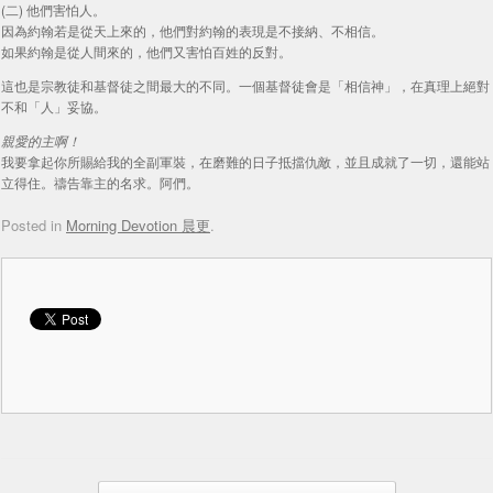
(二) 他們害怕人。
因為約翰若是從天上來的，他們對約翰的表現是不接納、不相信。
如果約翰是從人間來的，他們又害怕百姓的反對。
這也是宗教徒和基督徒之間最大的不同。一個基督徒會是「相信神」，在真理上絕對
不和「人」妥協。
親愛的主啊！
我要拿起你所賜給我的全副軍裝，在磨難的日子抵擋仇敵，並且成就了一切，還能站
立得住。禱告靠主的名求。阿們。
Posted in
Morning Devotion 晨更
.
Post navigation