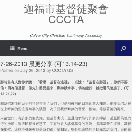
迦福市基督徒聚會
CCCTA
Culver City Christian Testimony Assembly
Menu
7-26-2013 晨更分享 (可13:14-23)
Posted on
July 26, 2013
by
CCCTA US
那時若有人對你們說：『看哪，基督在這裡』，或說：『基督在那裡』，你們不要
信！因為假基督、假先知將要起來，顯神蹟奇事，倘若能行，就把選民迷惑了。(可
13:21,22)
耶穌把末後的日子的預兆告訴了我們，但是那確切的日期卻無人知道。祂要我們活在
世上時刻的要注意時事的演變，為了要我們時刻的警醒、預備、等候著祂的再來。
末後世代，有許多的假先知、假基督出現，並且他們能行許多的神蹟，甚至因為他們
行的神蹟，連選民都被迷惑了。又有許多人謠傳基督的再臨，慌稱基督在這裡、基督
在那裡。這些事都會有但是我們都不要相信。耶穌把這些的事預先告訴我們，目的是