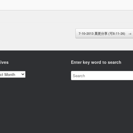
7-10-2013 晨更分享 (可8:11-26)
→
ives
Enter key word to search
ves