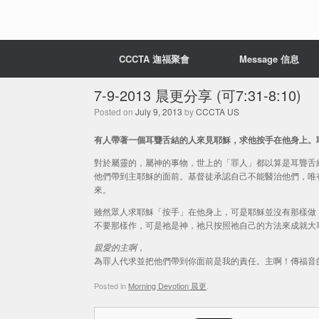
CCCTA 迦福聚會
Message 信息
7-9-2013 晨更分享 (可7:31-8:10)
Posted on
July 9, 2013
by
CCCTA US
有人帶著一個耳聾舌結的人來見耶穌，求他按手在他身上。耶穌
對於屬靈的，屬神的事物，世上的「罪人」都以算是耳聾舌
他們帶到主耶穌的面前。基督徒承認自己不能醫治他們，唯
來。
雖然眾人求耶穌「按手」在他身上，可是耶穌並沒有那樣做
不要那樣作，可是祂是神，祂只按照祂自己的方法來成就大
親愛的主啊，
為罪人代求並把他們帶到你面前是我的責任。主啊！傳福音
Posted in
Morning Devotion 晨更
.