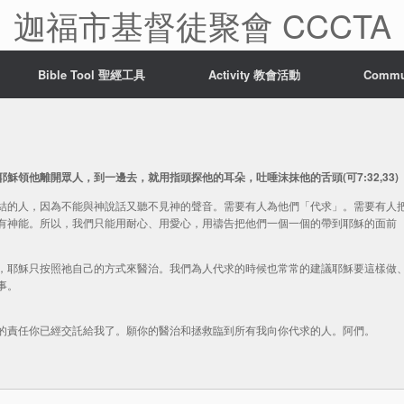
迦福市基督徒聚會 CCCTA
Bible Tool 聖經工具
Activity 教會活動
Comm
領他離開眾人，到一邊去，就用指頭探他的耳朵，吐唾沫抹他的舌頭(可7:32,33)
結的人，因為不能與神說話又聽不見神的聲音。需要有人為他們「代求」。需要有人
有神能。所以，我們只能用耐心、用愛心，用禱告把他們一個一個的帶到耶穌的面前
，耶穌只按照祂自己的方式來醫治。我們為人代求的時候也常常的建議耶穌要這樣做
事。
的責任你已經交託給我了。願你的醫治和拯救臨到所有我向你代求的人。阿們。