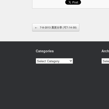
Post navigation
←
7-8-2013 晨更分享 (可7:14-30)
Categories
Arch
Categories
Archi