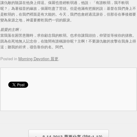
讓仇敵的陰謀在他身上得逞。保羅也曾經軟弱過，他說：「有誰軟弱，我不軟弱
呢？」為著福音的緣故，保羅吃盡了苦頭。但是他滿有把握的說：基督在我們身上不
是軟弱的，在我們裡面是有大能的。今天，我們也會經過流淚谷，但那谷在事後都要
變為泉源之地，神還要擦乾我們一切的眼淚。
親愛的主啊：
當我落在困苦患難時，求你顧念我的軟弱。也求你讓我頭抬，仰望並等候你的拯救。
因為在死地無人記念你，在陰間有誰稱謝你呢？主啊！不要讓仇敵的攻擊在我身上得
逞；聽我的祈求，禱告靠你的名。阿們。
Posted in
Morning Devotion 晨更
.
Post navigation
←
8-14-2013 晨更分享 (詩5:1-12)