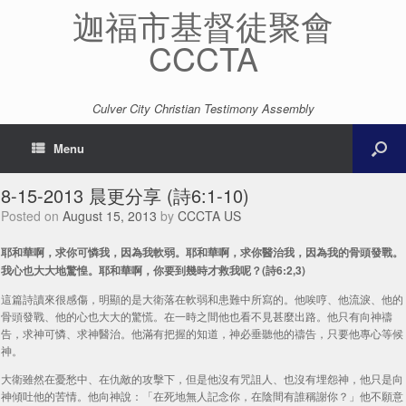
迦福市基督徒聚會
CCCTA
Culver City Christian Testimony Assembly
Menu
8-15-2013 晨更分享 (詩6:1-10)
Posted on
August 15, 2013
by
CCCTA US
耶和華啊，求你可憐我，因為我軟弱。耶和華啊，求你醫治我，因為我的骨頭發戰。
我心也大大地驚惶。耶和華啊，你要到幾時才救我呢？(詩6:2,3)
這篇詩讀來很感傷，明顯的是大衛落在軟弱和患難中所寫的。他唉哼、他流淚、他的
骨頭發戰、他的心也大大的驚慌。在一時之間他也看不見甚麼出路。他只有向神禱
告，求神可憐、求神醫治。他滿有把握的知道，神必垂聽他的禱告，只要他專心等候
神。
大衛雖然在憂愁中、在仇敵的攻擊下，但是他沒有咒詛人、也沒有埋怨神，他只是向
神傾吐他的苦情。他向神說：「在死地無人記念你，在陰間有誰稱謝你？」他不願意