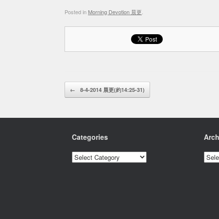
Posted in
Morning Devotion 晨更
.
Post navigation
←
8-4-2014 晨更(約14:25-31)
Categories
Arch
Categories
Archi