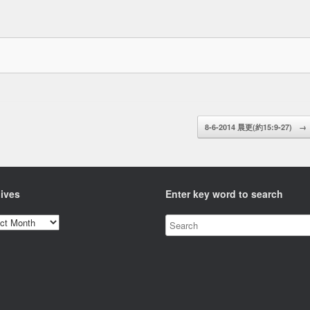
8-6-2014 晨更(約15:9-27)
→
ives
Enter key word to search
ves