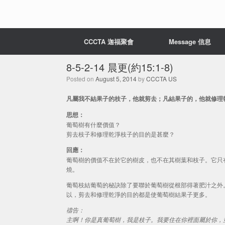
CCCTA 迦福聚會
Message 信息
8-5-2-14 晨更(約15:1-8)
Posted on
August 5, 2014
by
CCCTA US
凡屬我不結果子的枝子，他就剪去；凡結果子的，他就修理乾淨
思想：
葡萄樹有什麼價值？
剪去枝子和修理乾淨枝子的目的是甚麼？
回應：
葡萄樹的價值不在於它的樹皮，也不在其樹葉和枝子。它只
燒。
葡萄枝結葡萄的秘訣除了要聯於葡萄樹從根部得著肥汁之外
以，剪去和修理乾淨的目的都是使葡萄樹結果子更多。
禱告：
主啊！你是真葡萄樹，我是枝子。我要住在你裡面屬於你，