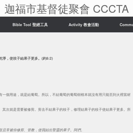
迦福市基督徒聚會 CCCTA
Bible Tool 聖經工具
Activity 教會活動
Comm
，使枝子結果子更多。(約8:2)
有一個用途，就是結葡萄。所以，不結葡萄的葡萄樹根本就沒有用只能丟到火裡當材
。其次就是需要被修剪。剪去不結果子的枝子，修理結果子的枝子使結果子更多。所
並且常被你修剪、管教，使我結出聖靈的果子。阿們。