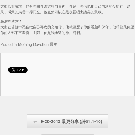
大衛若看環境，他有理由可以選擇放棄神，可是，憑信他把自己再次的交給神，結
果，滿天的烏雲一掃而空。他竟然可以在黑夜裡唱出讚美的凱歌。
親愛的主啊！
大衛在苦難中憑信把自己再次的交給你，他就經歷了你的看顧和保守，他呼籲凡仰望
你的人都不至羞愧，主阿！你是我永遠的神。阿們。
Posted in
Morning Devotion 晨更
.
Post navigation
←
9-20-2013 晨更分享 (詩31:1-10)