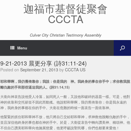
迦福市基督徒聚會
CCCTA
Culver City Christian Testimony Assembly
Menu
9-21-2013 晨更分享 (詩31:11-24)
Posted on
September 21, 2013
by
CCCTA US
耶和華啊，我仍舊倚靠你；我說：你是我的 神。我終身的事在你手中；求你救我脫
離仇敵的手和那些逼迫我的人。(詩31:14,15)
大衛向神哀告說他受人冷落，如同死人一般，又說他和破碎的器皿一樣。可是，他對
神的依靠和交托卻並不因此而動搖。他說耶和華啊，我仍舊倚靠你；你是我永遠的
神，我終身的事都在你的手中。大衛在危難的時候一面哀告一面依靠神。
他緊緊的抓住耶和華神不放，他只將自己交給耶和華神，求神救他脫離仇敵的手中，
並且深信他終身的事也都在神的手中。於是，大衛從哀告中轉向讚美神、稱頌神。他
不但自己讚美耶和華向他施展慈愛，他更呼籲說聖民哪，你們也都要來愛他！