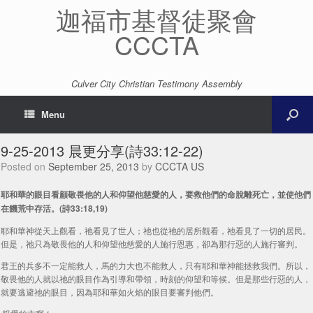
迦福市基督徒聚會
CCCTA
Culver City Christian Testimony Assembly
Menu
9-25-2013 晨更分享(詩33:12-22)
Posted on
September 25, 2013
by
CCCTA US
耶和華的眼目看顧敬畏他的人和仰望他慈愛的人，要救他們的命脫離死亡，並使他們
在饑荒中存活。(詩33:18,19)
耶和華神從天上觀看，祂看見了世人；祂也從祂的居所觀看，祂看見了一切的居民。
但是，祂只為敬畏他的人和仰望他慈愛的人施行恩惠，卻為那行惡的人施行審判。
君王的兵多不一定能救人，馬的力大也不能救人，只有耶和華神能拯救我們。所以，
敬畏他的人就以祂的眼目作為引導和帶領，時刻的仰望和等候。但是那些行惡的人，
就要逃避祂的眼目，因為耶和華如火焰的眼目要審判他們。