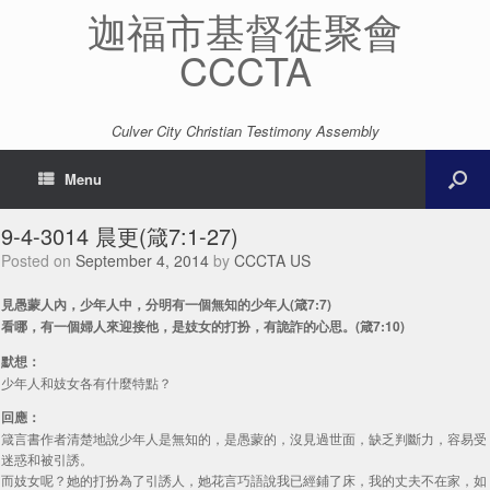
迦福市基督徒聚會
CCCTA
Culver City Christian Testimony Assembly
Menu
9-4-3014 晨更(箴7:1-27)
Posted on
September 4, 2014
by
CCCTA US
見愚蒙人內，少年人中，分明有一個無知的少年人(箴7:7)
看哪，有一個婦人來迎接他，是妓女的打扮，有詭詐的心思。(箴7:10)
默想：
少年人和妓女各有什麼特點？
回應：
箴言書作者清楚地說少年人是無知的，是愚蒙的，沒見過世面，缺乏判斷力，容易受
迷惑和被引誘。
而妓女呢？她的打扮為了引誘人，她花言巧語說我已經鋪了床，我的丈夫不在家，如