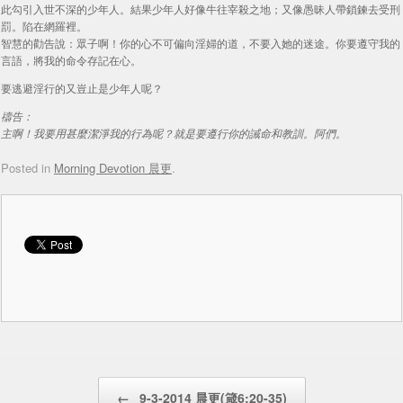
此勾引入世不深的少年人。結果少年人好像牛往宰殺之地；又像愚昧人帶鎖鍊去受刑
罰。陷在網羅裡。
智慧的勸告說：眾子啊！你的心不可偏向淫婦的道，不要入她的迷途。你要遵守我的
言語，將我的命令存記在心。
要逃避淫行的又豈止是少年人呢？
禱告：
主啊！我要用甚麼潔淨我的行為呢？就是要遵行你的誡命和教訓。阿們。
Posted in
Morning Devotion 晨更
.
Post navigation
←
9-3-2014 晨更(箴6:20-35)