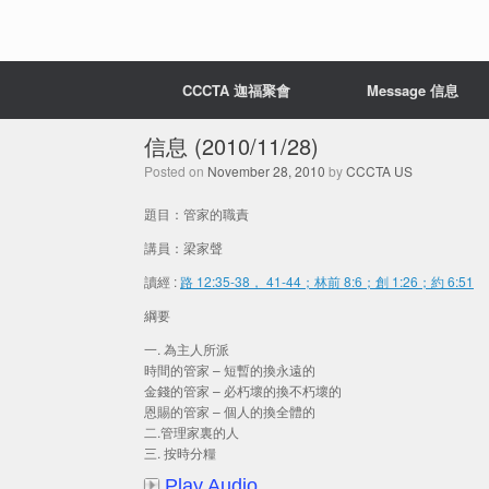
CCCTA 迦福聚會
Message 信息
信息 (2010/11/28)
Posted on
November 28, 2010
by
CCCTA US
題目：管家的職責
講員：梁家聲
讀經 :
路 12:35-38， 41-44；林前 8:6；創 1:26；約 6:51
綱要
一. 為主人所派
時間的管家 – 短暫的換永遠的
金錢的管家 – 必朽壞的換不朽壞的
恩賜的管家 – 個人的換全體的
二.管理家裏的人
三. 按時分糧
Play Audio