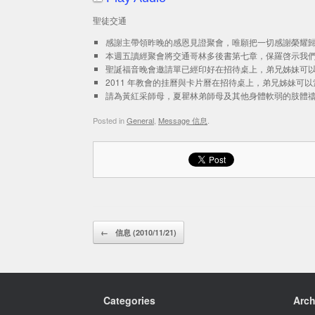
聖徒交通
感謝主帶領昨晚的感恩見證聚會，唯願把一切感謝榮耀
本週五讀經聚會將交通哥林多後書第七章，保羅啓示我
聖誕福音晚會邀請單已經印好在招待桌上，弟兄姊妹可
2011 年教會的挂曆與卡片曆在招待桌上，弟兄姊妹可以
請為黃紅采師母，夏瞿林弟師母及其他身體軟弱的肢體
Posted in
General
,
Message 信息
.
Post navigation
←
信息 (2010/11/21)
Categories
Arch