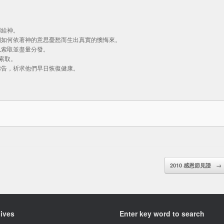
歸給神。
們如何依著神的意思憂愁而生出真實的懊悔來。
以索取並盡量分發。
索取。
禱告，祈求他們早日恢復健康。
2010 感恩節見證
→
ives
Enter key word to search