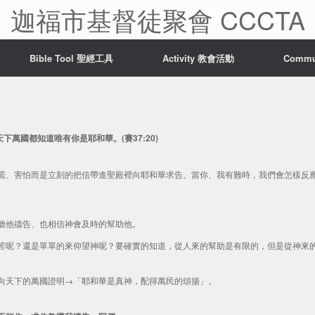
迦福市基督徒聚會 CCCTA
Bible Tool 聖經工具
Activity 教會活動
Comm
萬國都知道唯有你是耶和華。(賽37:20)
慌、害怕而是立刻的把信帶進聖殿裡向耶和華求告。當你、我有難時，我們會怎樣反
聽他禱告、也相信神會及時的幫助他。
苦呢？還是單單的來仰望神呢？要確實的知道，從人來的幫助是有限的，但是從神來
向天下的萬國證明→「耶和華是真神，配得萬民的頌揚」。