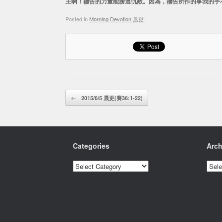
主啊！禱告的力量能勝過仇敵。因為，禱告所作的事我的手
Posted in
Morning Devotion 晨更
.
Post navigation
←
2015/6/5 晨更(賽36:1-22)
Categories
Arch
Categories
Archi