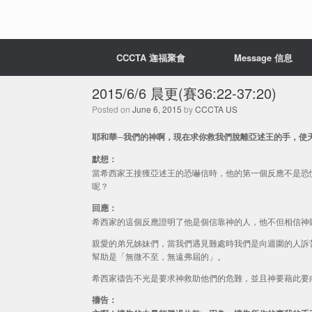
CCCTA 迦福聚會
Message 信息
2015/6/6 晨更(賽36:22-37:20)
Posted on
June 6, 2015
by
CCCTA US
耶和華─我們的神啊，現在求你救我們脫離亞述王的手，使天下
默想：
當希西家王接獲亞述王的恐嚇信時，他的第一個反應不是恐
呢？
回應：
希西家的這個反應證明了他是個信靠神的人，他不但相信神
親愛的弟兄姊妹們，當我們遇見難處時我們是向週圍的人訴
幫助是「無微不至，無遠弗屆的」。
希西家禱告不光是要求神救助他們的危難，並且神要藉此要
禱告：