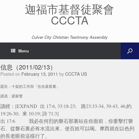
迦福市基督徒聚會
CCCTA
Culver City Christian Testimony Assembly
Menu
信息（2011/02/13）
Posted on
February 13, 2011
by
CCCTA US
題目：十架的工作與「住在基督裏」
講員：梁家聲
讀經：[EXPAND 出 17:6, 33:18-23; 路23:33-34, 39-43, 46;約
19:26-30; 來 10:19; 詩 71:3]
出 17:6 我必在何烈的磐石那裏站在你面前．你要擊打磐
石、從磐石裏必有水流出來、使百姓可以喝。摩西就在以色列
的長老眼前這樣行了。