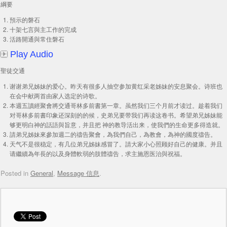
綱要
預示的磐石
十架七言與主工作的完成
活路開通與常住磐石
Play Audio
聖徒交通
谢谢弟兄姊妹的爱心。昨天有很多人抽空参加黄红采老姊妹的安息聚会。诗班也
在会中献两首由家人选定的诗歌。
本週五讀經聚會將交通哥林多前書第一章。虽然我们三个月前才读过。趁着我们
对哥林多前書印象还深刻的的候，史弟兄要带我们再读这卷书。希望弟兄姊妹能
够更明白神的話語與旨意，并且把 神的教导活出来，使我們的生命更多得造就。
請弟兄姊妹來參加週二的禱告聚會，為我們自己，為教會，為神的國度禱告。
天气不是很稳定，有几位弟兄姊妹感冒了。請大家小心照顾好自己的健康。并且
请繼續為年長的以及身體軟弱的肢體禱告，求主施恩医治與祝福。
Posted in
General
,
Message 信息
.