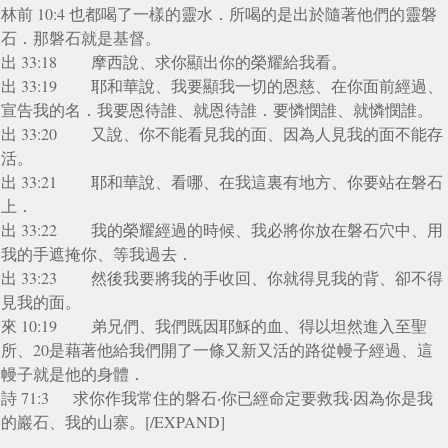
林前 10:4 也都喝了一樣的靈水．所喝的是出於隨著他們的靈磐
石．那磐石就是基督。
出 33:18 摩西說、求你顯出你的榮耀給我看。
出 33:19 耶和華說、我要顯我一切的恩慈、在你面前經過、
宣告我的名．我要恩待誰、就恩待誰．要憐憫誰、就憐憫誰。
出 33:20 又說、你不能看見我的面、因為人見我的面不能存
活。
出 33:21 耶和華說、看哪、在我這裏有地方、你要站在磐石
上．
出 33:22 我的榮耀經過的時候、我必將你放在磐石穴中、用
我的手遮掩你、等我過去．
出 33:23 然後我要將我的手收回、你就得見我的背、卻不得
見我的面。
來 10:19 弟兄們、我們既因耶穌的血、得以坦然進入至聖
所、20是藉著他給我們開了一條又新又活的路從幔子經過、這
幔子就是他的身體．
詩 71:3 求你作我常住的磐石‧你已經命定要救我‧因為你是我
的巖石、我的山寨。[/EXPAND]